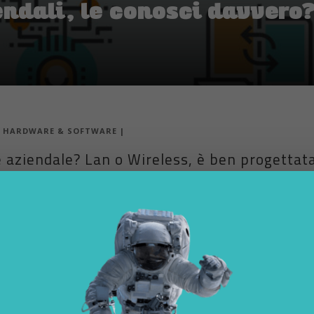
endali, le conosci davvero?
|
HARDWARE & SOFTWARE
|
 aziendale? Lan o Wireless, è ben progettata
eti aziendali
ben progettata rende possibile l’implementazione di numerosi servizi d
uanto sei ferrato in materia?
Mettiti alla prova, rispondi all’IQ Test sulle 