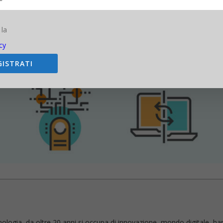
 la
cy
GISTRATI
nologia, da oltre 20 anni si occupa di innovazione, mondo digitale, ha