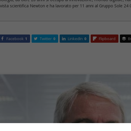
 rivista scientifica Newton e ha lavorato per 11 anni al Gruppo Sole 24 O
Facebook
1
Twitter
0
LinkedIn
0
Flipboard
B