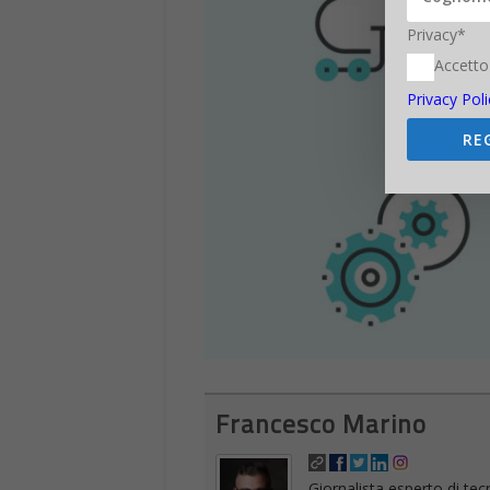
Privacy*
Accetto
Privacy Poli
RE
Francesco Marino
Giornalista esperto di tec