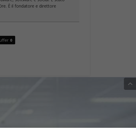
re. È il fondatore e direttore
uffer
0