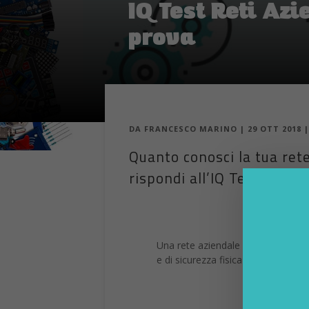
IQ Test Reti Azi
prova
DA
FRANCESCO MARINO
|
29 OTT 2018
Quanto conosci la tua rete
rispondi all’IQ Test sulle r
Una rete aziendale Lan e Wireless 
e di sicurezza fisica e virtuale. Q