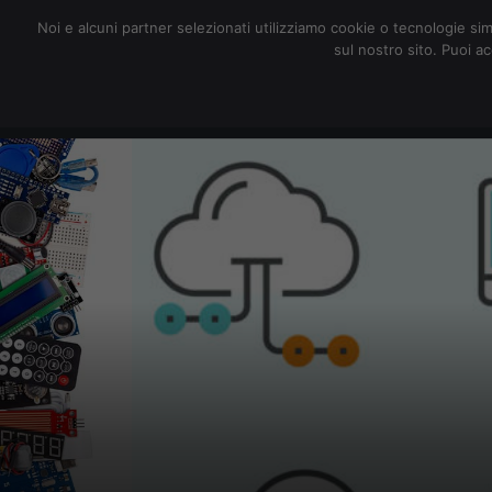
redazione@digitalic.it
Noi e alcuni partner selezionati utilizziamo cookie o tecnologie sim
sul nostro sito. Puoi a
Hardware & Software
D