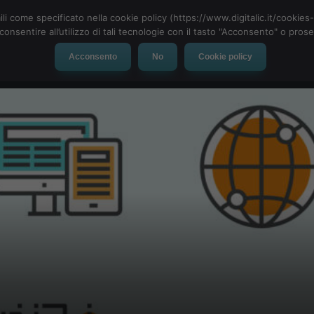
ili come specificato nella cookie policy (https://www.digitalic.it/cookie
cconsentire all’utilizzo di tali tecnologie con il tasto "Acconsento" o pro
Acconsento
No
Cookie policy
evice
Social Network
App
Automotive
Tech-News