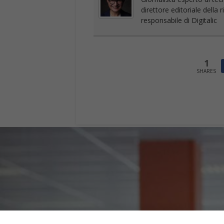
direttore editoriale della
responsabile di Digitalic
1
SHARES