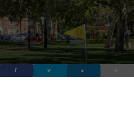
Robot per consegne a
domicilio: arrivano Pepsi
e Segway
DA
FRANCESCO MARINO
|
30 GEN 2019
|
HARDWARE &
SOFTWARE
|