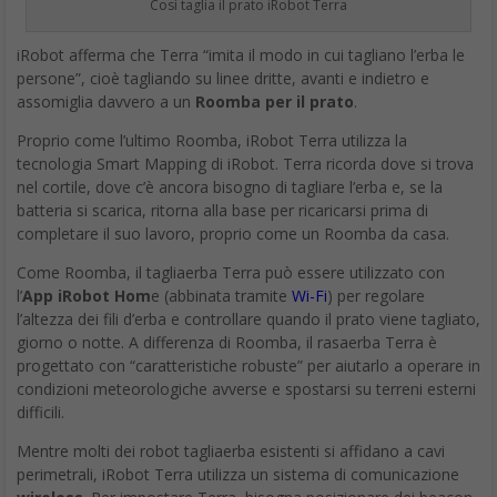
Così taglia il prato iRobot Terra
iRobot afferma che Terra “imita il modo in cui tagliano l’erba le
persone”, cioè tagliando su linee dritte, avanti e indietro e
assomiglia davvero a un
Roomba per il prato
.
Proprio come l’ultimo Roomba, iRobot Terra utilizza la
tecnologia Smart Mapping di iRobot. Terra ricorda dove si trova
nel cortile, dove c’è ancora bisogno di tagliare l’erba e, se la
batteria si scarica, ritorna alla base per ricaricarsi prima di
completare il suo lavoro, proprio come un Roomba da casa.
Come Roomba, il tagliaerba Terra può essere utilizzato con
l’
App iRobot Hom
e (abbinata tramite
Wi-Fi
) per regolare
l’altezza dei fili d’erba e controllare quando il prato viene tagliato,
giorno o notte. A differenza di Roomba, il rasaerba Terra è
progettato con “caratteristiche robuste” per aiutarlo a operare in
condizioni meteorologiche avverse e spostarsi su terreni esterni
difficili.
Mentre molti dei robot tagliaerba esistenti si affidano a cavi
perimetrali, iRobot Terra utilizza un sistema di comunicazione