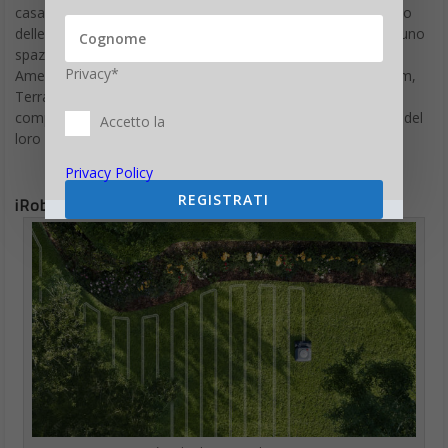
casa”, ha affermato il CEO di iRobot Colin Angle. “Il segmento
delle
falciatrici robot
è ben consolidato nell’EMEA e offre uno
spazio enorme di crescita in altri mercati, incluso il Nord
Privacy*
America. Con la sua facilità d’uso e le caratteristiche premium,
Terra è pronta a offrire ai consumatori un modo
completamente nuovo di pensare a come si prendono cura del
Accetto la
loro
prato
.”
Privacy Policy
REGISTRATI
iRobot Terra Come funziona