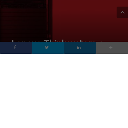
Lenovo Thinksystem e
Thinkagile, le nuove
soluzioni per il data
center
DA
FRANCESCO MARINO
|
3 LUG 2017
|
HARDWARE &
SOFTWARE
|
Arrivano due importanti novità per il data center:
Lenovo Thinksystem e Thinkagile. Presentato un ricco