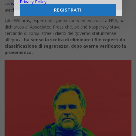
Privacy Policy
consentito l’esame di un codice sorgente da parte di terzi
e
REGISTRATI
avrebbe aperto tre “centri di trasparenza” in tutto il mondo.
Jake Williams, esperto di cybersecurity ed ex analista NSA, ha
dichiarato all’Associated Press che, poiché Kaspersky stava
cercando di conquistrae i clienti del governo statunitense
all’epoca,
ha senso la scelta di eliminare i file coperti da
classificazione di segretezza, dopo averne verificato la
provenienza.