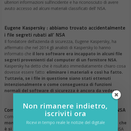
ulteriori informazioni sull’incidente e ha riconosciuto di avere
avuto accesso ad alcuni materiali classificati dell’ NSA.
Eugene Kaspersky : abbiamo trovato accidentalmente
i file segreti rubati all’ NSA
Il fondatore dell’azienda di sicurezza, Eugene Kaspersky, ha
affermato che nel 2014 gli analisti di Kaspersky lo hanno
informato che
il loro software era incappato in alcuni file
segreti provenienti dal computer di un fornitore NSA
.
Kaspersky ha detto che è risultato immediatamente chiaro cosa
dovesse essere fatto:
eliminare i materiali e così ha fatto.
Tuttavia, se i file in questione siano stati ottenuti
intenzionalmente o come conseguenza di funzioni
normali del software di sicurezza è ancora da vedere.
Non rimanere indietro,
Come sono arrivati a Kaspersky i file segreti dell’ NSA
iscriviti ora
Come sostenuto da Kaspersky,
la società stava già
Ricevi in tempo reale le notizie del digitale
monitorando un gruppo di hacker chiamato Equation, che
è si è rivelato essere parte della NSA
. Il fornitore della NSA