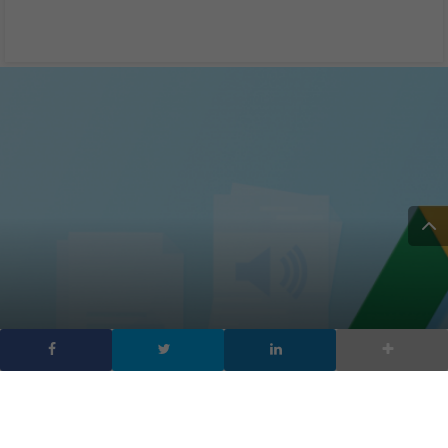
Google interrompe
Google Drive pc desktop,
cosa fare