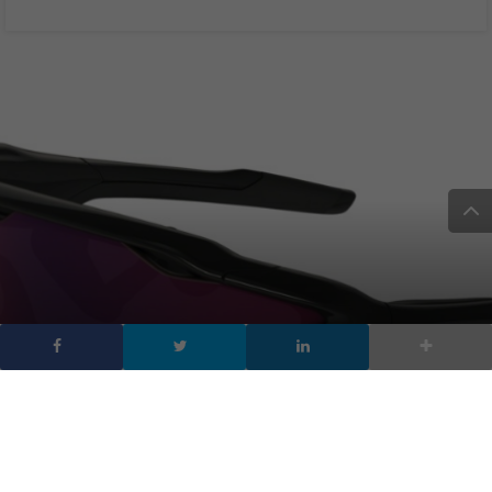
Radar Pace, gli occhiali
intelligenti di Luxottica
Group e Intel