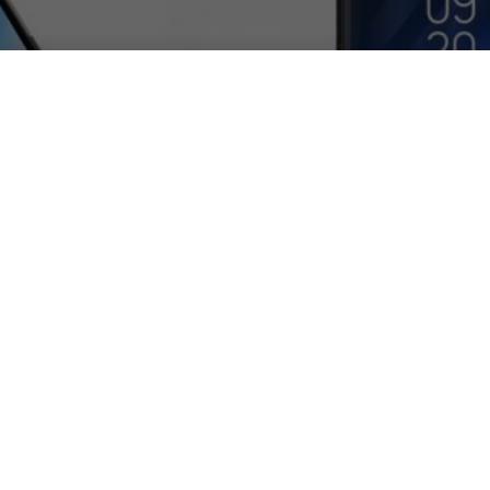
 vs Samsung Galaxy S9: il 
18
|
HARDWARE & SOFTWARE
,
MOBILE
|
i nuovi modelli della linea Galaxy, facciamo u