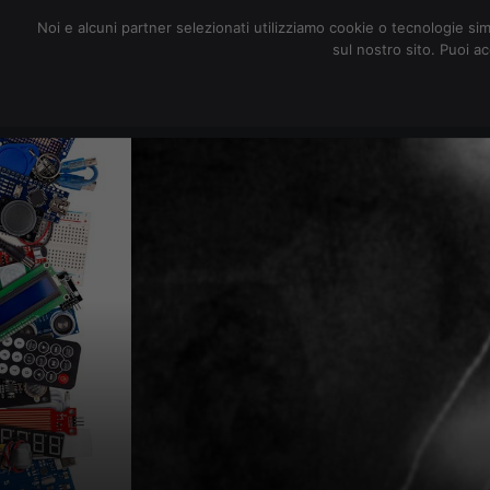
redazione@digitalic.it
Noi e alcuni partner selezionati utilizziamo cookie o tecnologie sim
sul nostro sito. Puoi a
Hardware & Software
D