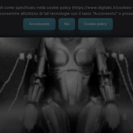
ili come specificato nella cookie policy (https://www.digitalic.it/cookie
cconsentire all’utilizzo di tali tecnologie con il tasto "Acconsento" o pro
Acconsento
No
Cookie policy
evice
Social Network
App
Automotive
Tech-News