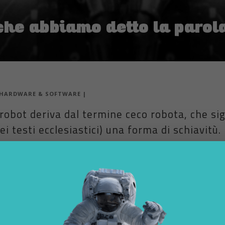
che abbiamo detto la parol
HARDWARE & SOFTWARE
|
robot deriva dal termine ceco robota, che si
ei testi ecclesiastici) una forma di schiavitù
tore ceco Karel Capek, che lo usò per la prim
al termine ceco robota, che significa
lavoro pesante
o lavoro 
one del termine si deve però allo scrittore ceco
Karel Capek
, che lo u
titolo
I robot universali di Rossum
.
 parola, sia
il fratello di Karel Capek, ovvero Josef
, che era scritto
 suo racconto intitolato Opilec (L’ubriacone), nel quale però aveva usa