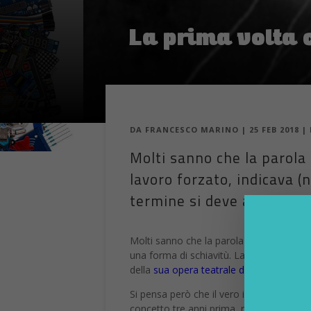
La prima volta 
DA
FRANCESCO MARINO
|
25 FEB 2018
|
Molti sanno che la parola 
lavoro forzato, indicava (n
termine si deve allo scrit
Molti sanno che la parola robot deriva
d
una forma di schiavitù. La grande diffusi
della
sua opera teatrale drammatica
dal 
Si pensa però che il vero inventore della
concetto tre anni prima, nel 1917, in un