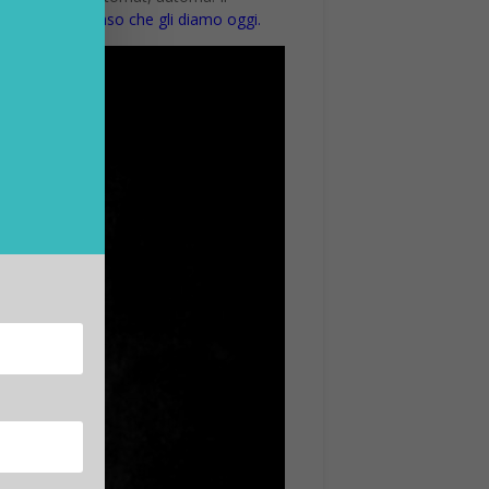
robot,
con il senso che gli diamo oggi.