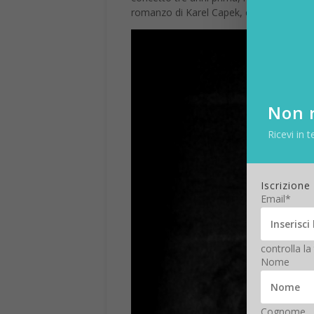
romanzo di Karel Capek, che da subito eb
Non r
Ricevi in t
Iscrizione
Email*
controlla la
Nome
Cognome