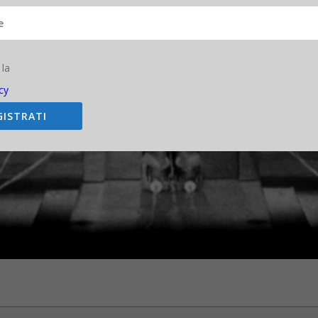
 la
cy
GISTRATI