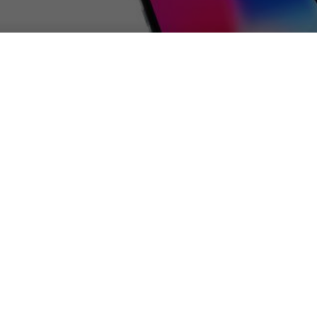
Apple iPhone X
DA
MARIA GRAZIA TECCHIA
|
25 FEB 20
Alla vigilia dell’uscita de