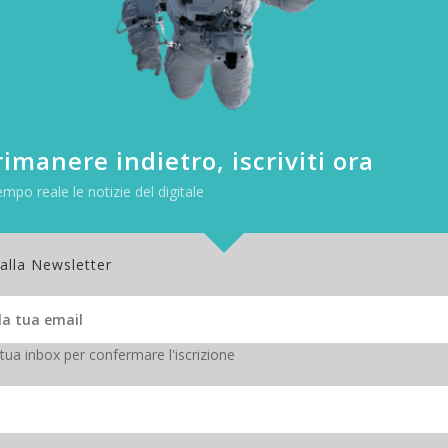
be grande successo, diffuse nelle lingue di tutto il mondo la parola 
imanere indietro, iscriviti ora
empo reale le notizie del digitale
 alla Newsletter
 tua inbox per confermare l'iscrizione