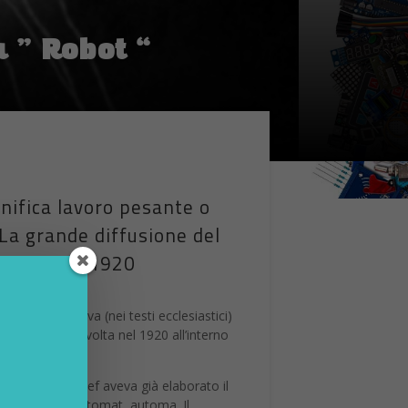
a ” Robot “
gnifica lavoro pesante o
. La grande diffusione del
a volta nel 1920
forzato,
indicava (nei testi ecclesiastici)
sò per la prima volta nel 1920 all’interno
re e pittore. Josef aveva già elaborato il
to il termine automat, automa. Il