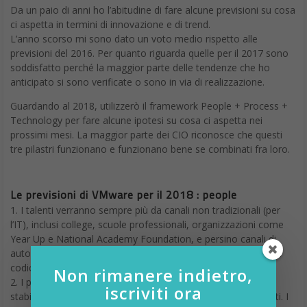
Da un paio di anni ho l’abitudine di fare alcune previsioni su cosa
ci aspetta in termini di innovazione e di trend.
L’anno scorso mi sono dato un voto medio rispetto alle
previsioni del 2016. Per quanto riguarda quelle per il 2017 sono
soddisfatto perché la maggior parte delle tendenze che ho
anticipato si sono verificate o sono in via di realizzazione.
Guardando al 2018, utilizzerò il framework People + Process +
Technology per fare alcune ipotesi su cosa ci aspetta nei
prossimi mesi. La maggior parte dei CIO riconosce che questi
tre pilastri funzionano e funzionano bene se combinati fra loro.
Le previsioni di VMware per il 2018 : people
1. I talenti verranno sempre più da canali non tradizionali (per
l’IT), inclusi college, scuole professionali, organizzazioni come
Year Up e National Academy Foundation, e persino canali di
auto-formazione. Abbiamo bisogno di persone che sognino il
codice!
Non rimanere indietro,
2. I percorsi di carriera IT continueranno a essere definiti e
iscriviti ora
stabiliti in modo più formale, secondo le tendenze più recenti. I