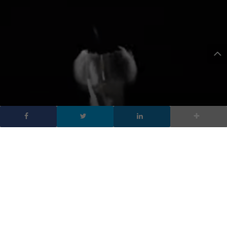
Starship di SpaceX è
esploso: test fallito per il
super razzo [VIDEO]
DA
FRANCESCO MARINO
|
2 MAR 2020
|
HARDWARE &
SOFTWARE
,
TECH-NEWS
|