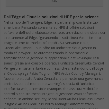
Italy
Dall’Edge al Cloud:le soluzioni di HPE per le aziende
Nel campo dell’Intelligent Edge, la partnership con la startup
americana Pensando consente ad HPE di offrire soluzioni
software-defined di elaborazione, rete, archiviazione e sicurezza
direttamente all’Edge, “garantendo – sottolinea Vaiti – time-to-
insight e time-to-market più rapidi”. Sul versante cloud,
GreenLake Hybrid Cloud offre un ambiente cloud gestito in
modalità pay-per-use automatizzando le operazioni e
semplificando la gestione di applicazioni e dati (ovunque essi
siano) grazie alla console operativa unificata GreenLake Central.
Per gestire i sistemi ibridi e connessi che si estendono dall’Edge
al Cloud, spiega Fabio Tognon (HPE Aruba Country Manager),
“abbiamo studiato Aruba Central che permette una governance
centralizzata del mondo networking”: si tratta di “un’unica
interfaccia web, accessibile ovunque, che assicura visibilità e
controllo con strumenti integrati di gestione WAN software-
defined”. In ambito security, le soluzioni Aruba ClearPass Device
Insight e Aruba ClearPass Policy Manager automatizzano