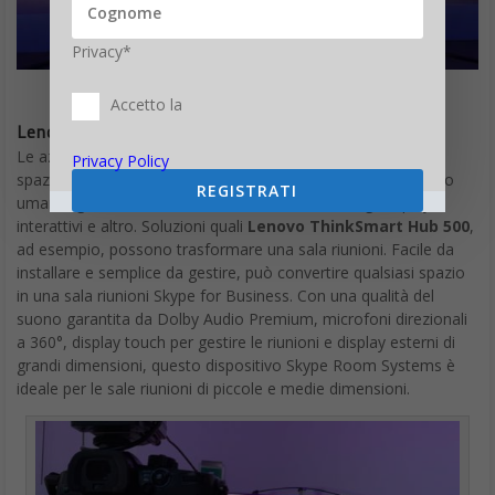
Privacy*
Accetto la
Lenovo ThinkSmart Hub 500
Le aziende più moderne stanno già lavorando per concepire
Privacy Policy
spazi di lavoro che favoriscano la collaborazione e il contatto
REGISTRATI
umano, grazie anche a soluzioni di smart meeting, display
interattivi e altro. Soluzioni quali
Lenovo ThinkSmart Hub 500
,
ad esempio, possono trasformare una sala riunioni. Facile da
installare e semplice da gestire, può convertire qualsiasi spazio
in una sala riunioni Skype for Business. Con una qualità del
suono garantita da Dolby Audio Premium, microfoni direzionali
a 360°, display touch per gestire le riunioni e display esterni di
grandi dimensioni, questo dispositivo Skype Room Systems è
ideale per le sale riunioni di piccole e medie dimensioni.