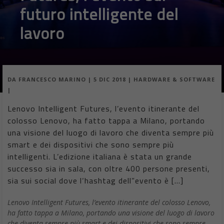
futuro intelligente del
lavoro
DA
FRANCESCO MARINO
|
5 DIC 2018
|
HARDWARE & SOFTWARE
|
Lenovo Intelligent Futures, l’evento itinerante del
colosso Lenovo, ha fatto tappa a Milano, portando
una visione del luogo di lavoro che diventa sempre più
smart e dei dispositivi che sono sempre più
intelligenti. L’edizione italiana è stata un grande
successo sia in sala, con oltre 400 persone presenti,
sia sui social dove l‘hashtag dell”evento è […]
Lenovo Intelligent Futures, l’evento itinerante del colosso Lenovo,
ha fatto tappa a Milano, portando una visione del luogo di lavoro
che diventa sempre più smart e dei dispositivi che sono sempre