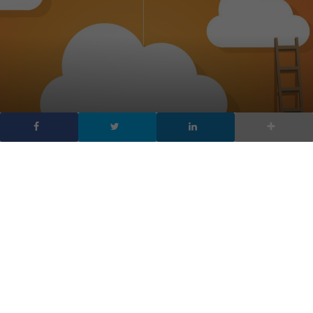
Perché l’Europa deve
avere il suo Cloud, se non
vuole soccombere
DA
FRANCESCO MARINO
|
4 DIC 2018
|
HARDWARE & SOFTWARE
|
Come si configura il mercato globale del cloud? Quali