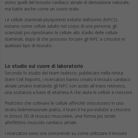
vicino quelli del tessuto cardiaco atriale di derivazione naturale,
ma batte anche come un cuore reale.
Le cellule staminali pluripotenti indotte dall’uomo (hiPCS)
iniziano come cellule adulte nel corpo di una persona; gli
scienziati poi ripristinano le cellule allo stadio delle cellule
staminali, dopo di che possono forzare gli hiPC a crescere in
qualsiasi tipo di tessuto.
Lo studio sul cuore di laboratorio
Secondo lo studio del team tedesco, pubblicato nella rivista
Stem Cell Reports, i ricercatori hanno creato il tessuto cardiaco
atriale umano trattando gli hiPC con acido all-trans retinoico,
una sostanza a base di vitamina A che aiuta le cellule a crescere.
Piuttosto che coltivare le cellule affinché crescessero in uno
strato bidimensionale piatto, il team li ha poi indotte a crescere
in strisce 3D di tessuto muscolare, una forma più simile
all’effettivo muscolo cardiaco atriale.
I ricercatori sono ora concentrati su come utilizzare il tessuto