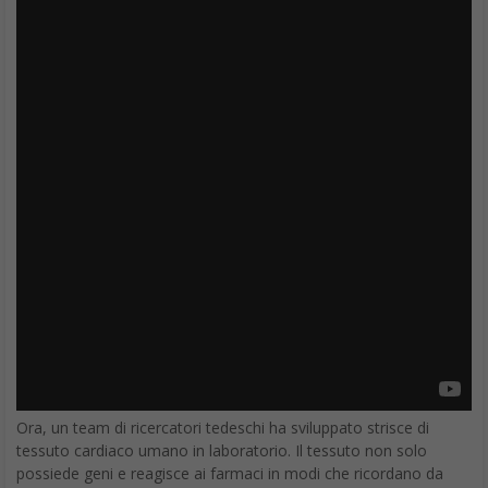
Ora, un team di ricercatori tedeschi ha sviluppato strisce di
tessuto cardiaco umano in laboratorio. Il tessuto non solo
possiede geni e reagisce ai farmaci in modi che ricordano da