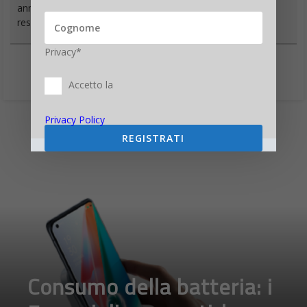
anni al Gruppo Sole 24 Ore. È il fondatore e direttore
responsabile di Digitalic
Privacy*
Accetto la
Privacy Policy
REGISTRATI
Consumo della batteria: i