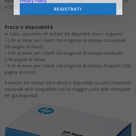
variare il piano o acquistare ad un solo euro pacchetti di 15, 20
Privacy Policy
o 25 pagine addizionali a seconda del piano.
REGISTRATI
Prezzi e disponibilità
In Italia, i pacchetti HP Instant Ink disponibili sono i seguenti
• 2,99 al mese per i clienti con esigenze di stampa occasionali
(50 pagine al mese)
• 4,99 al mese per i clienti con esigenze di stampa moderate
(100 pagine al mese)
• 9,99 al mese per i clienti con esigenze di stampa frequenti (300
pagine al mese)
Il servizio HP Instant Ink è attivo e disponibile su tutto il territorio
nazionale ed è compatibile con la maggior parte delle stampanti
HP già disponibili.