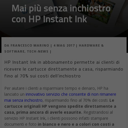
Mai più senza inchiostro
con HP Instant Ink
DA
FRANCESCO MARINO
|
4 MAG 2017
|
HARDWARE &
SOFTWARE
,
TECH-NEWS
|
HP Instant Ink in abbonamento permette ai clienti di
ricevere le cartucce direttamente a casa, risparmiando
fino al 70% sui costi dell’inchiostro
Per aiutare i clienti a risparmiare tempo e denaro, HP ha
lanciato un
innovativo servizio che consente di non rimanere
mai senza inchiostro
, risparmiando fino al 70% dei costi.
Le
cartucce originali HP vengono spedite direttamente a
casa, prima ancora di averle esaurite.
Registrandosi al
servizio HP Instant Ink, i clienti possono infatti stampare
documenti e foto
in bianco e nero e a colori con costi a