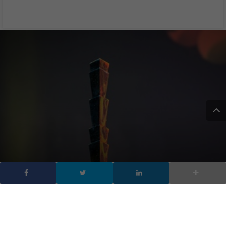
30° International
GrandPrix Advertising
Strategies 2017