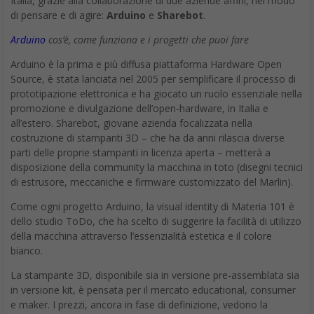
Italia, grazie alla collaborazione di due aziende affini, nel modo
di pensare e di agire:
Arduino
e
Sharebot
.
Arduino
cos’è, come funziona e i progetti che puoi fare
Arduino è la prima e più diffusa piattaforma Hardware Open
Source, è stata lanciata nel 2005 per semplificare il processo di
prototipazione elettronica e ha giocato un ruolo essenziale nella
promozione e divulgazione dell’open-hardware, in Italia e
all’estero. Sharebot, giovane azienda focalizzata nella
costruzione di stampanti 3D – che ha da anni rilascia diverse
parti delle proprie stampanti in licenza aperta – metterà a
disposizione della community la macchina in toto (disegni tecnici
di estrusore, meccaniche e firmware customizzato del Marlin).
Come ogni progetto Arduino, la visual identity di Materia 101 è
dello studio ToDo, che ha scelto di suggerire la facilità di utilizzo
della macchina attraverso l’essenzialità estetica e il colore
bianco.
La stampante 3D, disponibile sia in versione pre-assemblata sia
in versione kit, è pensata per il mercato educational, consumer
e maker. I prezzi, ancora in fase di definizione, vedono la