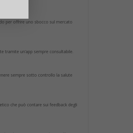
odo per offrire uno sbocco sul mercato
rite tramite un’app sempre consultabile.
enere sempre sotto controllo la salute
etico che può contare sui feedback degli