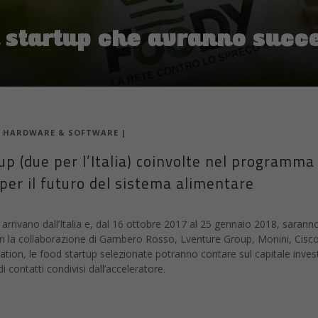
d startup che avranno succ
|
HARDWARE & SOFTWARE
|
rtup (due per l’Italia) coinvolte nel program
per il futuro del sistema alimentare
 arrivano dall’Italia e, dal 16 ottobre 2017 al 25 gennaio 2018, sarann
la collaborazione di Gambero Rosso, Lventure Group, Monini, Cisco,
vation, le food startup selezionate potranno contare sul capitale inve
i contatti condivisi dall’acceleratore.