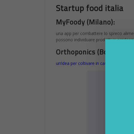
Startup food italia
MyFoody (Milano):
una app per combattere lo spreco alimenta
possono individuare prodotti in scadenza
Orthoponics (Bologna):
un’idea per coltivare in casa il proprio or