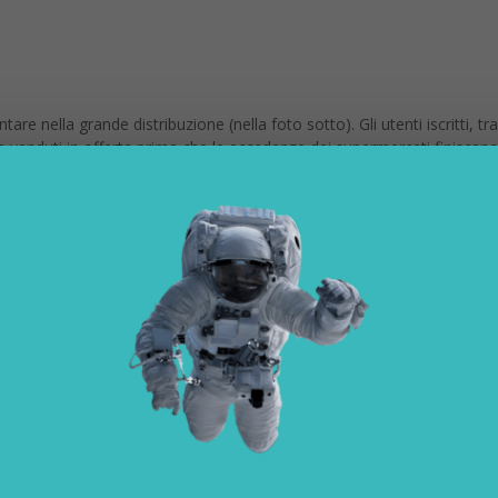
re nella grande distribuzione (nella foto sotto). Gli utenti iscritti, t
 venduti in offerta prima che le eccedenze dei supermercati finiscano
to
, tramite pareti verticali e tecnologia dell’acquaponica, che permette