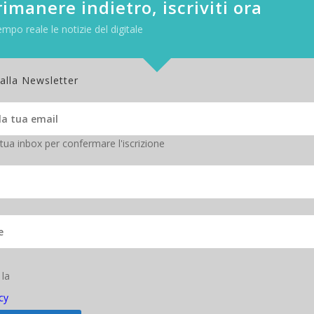
imanere indietro, iscriviti ora
empo reale le notizie del digitale
 alla Newsletter
 tua inbox per confermare l'iscrizione
 la
ionato un sistema a basso impatto ambientale per favorire la diffusione
cy