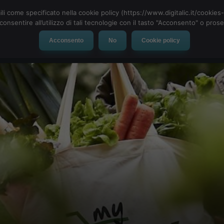
ili come specificato nella cookie policy (https://www.digitalic.it/cookie
cconsentire all’utilizzo di tali tecnologie con il tasto "Acconsento" o pro
Acconsento
No
Cookie policy
evice
Social Network
App
Automotive
Tech-News