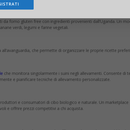
GISTRATI
i da forno gluten free con ingredienti provenienti dall’Uganda. Un m
banane verdi, legumi e farine vegetali.
ia all’avanguardia, che permette di organizzare le proprie ricette prefe
ale
che monitora singolarmente i suini negli allevamenti. Consente di t
mente e pianificare tecniche di allevamento personalizzate.
roduttori e consumatori di cibo biologico e naturale. Un marketplace 
voli e offrire prezzi competitivi a chi acquista.