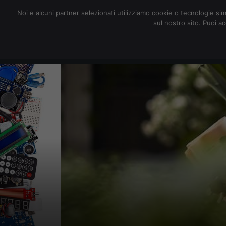
redazione@digitalic.it
Noi e alcuni partner selezionati utilizziamo cookie o tecnologie sim
sul nostro sito. Puoi a
Hardware & Software
D