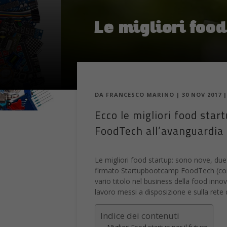
Le migliori foo
DA
FRANCESCO MARINO
|
30 NOV 2017
Ecco le migliori food sta
FoodTech all’avanguardia 
Le migliori food startup: sono nove, due
firmato Startupbootcamp FoodTech (con 
vario titolo nel business della food inno
lavoro messi a disposizione e sulla rete d
Indice dei contenuti