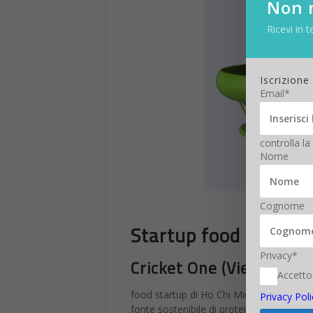
Non r
Ricevi in t
Iscrizione
Email*
controlla la
Nome
Cognome
Startup food
Privacy*
Cricket One (Vietnam):
Accetto
food startup di Ho Chi Minh che ha perfez
Privacy Poli
fonte sostenibile di proteine animali.