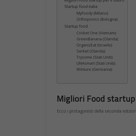
Migliori Food startup per il futuro
Startup food italia
MyFoody (Milano):
Orthoponics (Bologna):
Startup food
Cricket One (Vietnam):
GreenBanana (Olanda):
OrganizEat (Israele):
Serket (Olanda):
Trysome (Stati Uniti):
UNAsmart (Stati Uniti):
Winture (Germania):
Migliori Food startup 
Ecco i protagonisti della seconda edizi