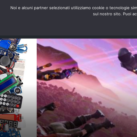
redazione@digitalic.it
Noi e alcuni partner selezionati utilizziamo cookie o tecnologie sim
sul nostro sito. Puoi a
Hardware & Software
D