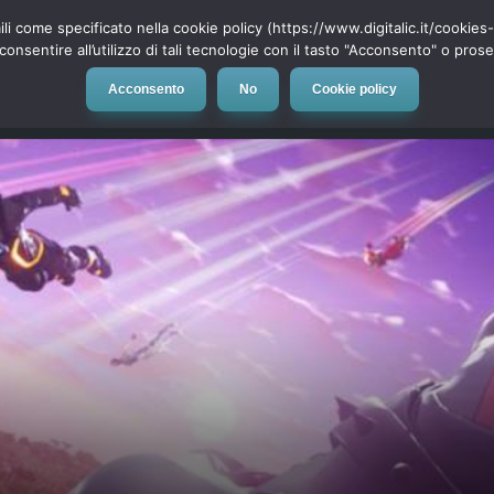
ili come specificato nella cookie policy (https://www.digitalic.it/cookie
cconsentire all’utilizzo di tali tecnologie con il tasto "Acconsento" o pro
Acconsento
No
Cookie policy
evice
Social Network
App
Automotive
Tech-News