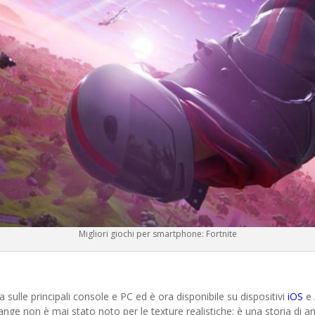
Migliori giochi per smartphone: Fortnite
sulle principali console e PC ed è ora disponibile su dispositivi
iOS
e 
trange non è mai stato noto per le texture realistiche; è una storia di am