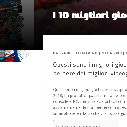
I 10 migliori g
DA
FRANCESCO MARINO
|
9 LUG 2019
|
Questi sono i migliori gi
perdere dei migliori vide
Quali sono i migliori giochi per smartph
2018, ha prodotto quasi la metà delle en
consolle e PC, ma sulla scia di titoli com
assolutamente da non perdere? In questa 
smartphone e il fatto che vi si possa g
Indice dei contenuti