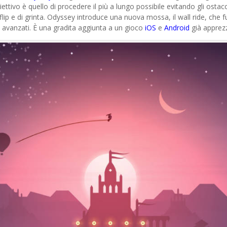
obiettivo è quello di procedere il più a lungo possibile evitando gli o
kflip e di grinta. Odyssey introduce una nuova mossa, il wall ride, ch
 avanzati. È una gradita aggiunta a un gioco
iOS
e
Android
già apprezz