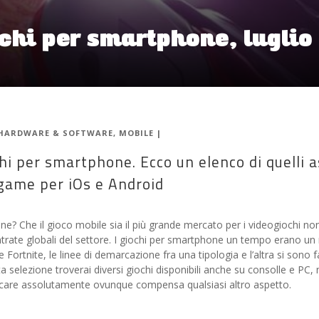
iochi per smartphone, lugli
HARDWARE & SOFTWARE
,
MOBILE
|
ochi per smartphone. Ecco un elenco di quelli
ogame per iOs e Android
one? Che il gioco mobile sia il più grande mercato per i videogiochi n
trate globali del settore. I giochi per smartphone un tempo erano un m
e Fortnite, le linee di demarcazione fra una tipologia e l’altra si sono 
selezione troverai diversi giochi disponibili anche su consolle e PC, m
iocare assolutamente ovunque compensa qualsiasi altro aspetto.