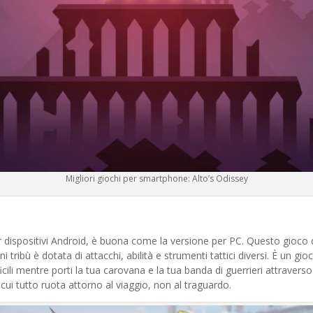
Migliori giochi per smartphone: Alto’s Odissey
 dispositivi Android, è buona come la versione per PC. Questo gioco di
ni tribù è dotata di attacchi, abilità e strumenti tattici diversi. È un gi
icili mentre porti la tua carovana e la tua banda di guerrieri attraverso
cui tutto ruota attorno al viaggio, non al traguardo.