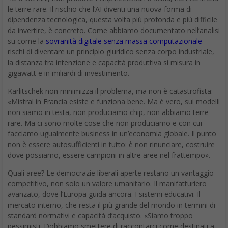
le terre rare. Il rischio che l’AI diventi una nuova forma di
dipendenza tecnologica, questa volta più profonda e più difficile
da invertire, è concreto. Come abbiamo documentato nell’analisi
su come la
sovranità digitale senza massa computazionale
rischi di diventare un principio giuridico senza corpo industriale,
la distanza tra intenzione e capacità produttiva si misura in
gigawatt e in miliardi di investimento.
Karlitschek non minimizza il problema, ma non è catastrofista:
«Mistral in Francia esiste e funziona bene. Ma è vero, sui modelli
non siamo in testa, non produciamo chip, non abbiamo terre
rare. Ma ci sono molte cose che non produciamo e con cui
facciamo ugualmente business in un’economia globale. Il punto
non è essere autosufficienti in tutto: è non rinunciare, costruire
dove possiamo, essere campioni in altre aree nel frattempo».
Quali aree? Le democrazie liberali aperte restano un vantaggio
competitivo, non solo un valore umanitario. Il manifatturiero
avanzato, dove l’Europa guida ancora. I sistemi educativi. Il
mercato interno, che resta il più grande del mondo in termini di
standard normativi e capacità d’acquisto. «Siamo troppo
pessimisti. Dobbiamo smettere di raccontarci come destinati a