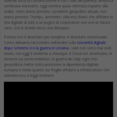
aziende tutta la comunicazione e tutti i dati del pianeta. All’epoca
sembrava visionario, oggi sembra quasi ottimista rispetto alla
realtà. «Non avevo previsto i problemi geopolitici attuali, non
avevo previsto Trump», ammette. «Ma era chiaro che affidare la
vita digitale di tutti a un pugno di corporation non era un futuro
sano. Era la strada verso una distopia».
Il tema non è diventato più semplice: è diventato esistenziale.
Come abbiamo raccontato nell’analisi sulla
sovranità digitale
dopo Schrems II e la guerra in Ucraina
, i dati non sono mai stati
neutri, ma oggi è evidente a chiunque. Il Cloud Act americano, le
tensioni sui semiconduttori, la guerra dei chip: ogni crisi
geopolitica mette sotto pressione la dipendenza digitale
europea e rivela quanto sia fragile affidarsi a infrastrutture che
obbediscono a leggi straniere.