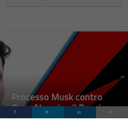
Processo Musk contro
OpenAI, arriva il Dossier
Sutskever: le 52 pagine