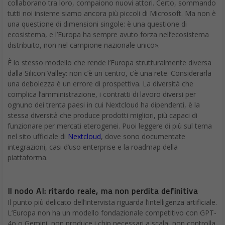
collaborano tra loro, compaiono nuovi attori. Certo, sommando
tutti noi insieme siamo ancora più piccoli di Microsoft. Ma non è
una questione di dimensioni singole: è una questione di
ecosistema, e l’Europa ha sempre avuto forza nell’ecosistema
distribuito, non nel campione nazionale unico».
È lo stesso modello che rende l’Europa strutturalmente diversa
dalla Silicon Valley: non c’è un centro, c’è una rete. Considerarla
una debolezza è un errore di prospettiva. La diversità che
complica l’amministrazione, i contratti di lavoro diversi per
ognuno dei trenta paesi in cui Nextcloud ha dipendenti, è la
stessa diversità che produce prodotti migliori, più capaci di
funzionare per mercati eterogenei. Puoi leggere di più sul tema
nel sito ufficiale di
Nextcloud
, dove sono documentate
integrazioni, casi d’uso enterprise e la roadmap della
piattaforma.
Il nodo AI: ritardo reale, ma non perdita definitiva
Il punto più delicato dell’intervista riguarda l’intelligenza artificiale.
L’Europa non ha un modello fondazionale competitivo con GPT-
4o o Gemini, non produce i chip necessari a scala, non controlla