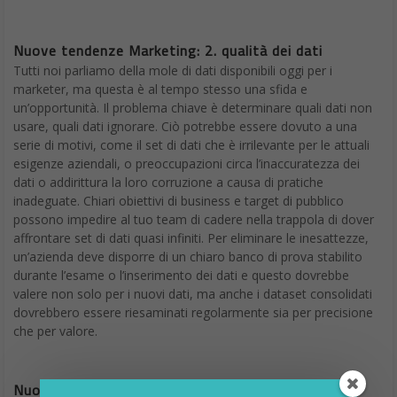
Nuove tendenze Marketing: 2. qualità dei dati
Tutti noi parliamo della mole di dati disponibili oggi per i
marketer, ma questa è al tempo stesso una sfida e
un’opportunità. Il problema chiave è determinare quali dati non
usare, quali dati ignorare. Ciò potrebbe essere dovuto a una
serie di motivi, come il set di dati che è irrilevante per le attuali
esigenze aziendali, o preoccupazioni circa l’inaccuratezza dei
dati o addirittura la loro corruzione a causa di pratiche
inadeguate. Chiari obiettivi di business e target di pubblico
possono impedire al tuo team di cadere nella trappola di dover
affrontare set di dati quasi infiniti. Per eliminare le inesattezze,
un’azienda deve disporre di un chiaro banco di prova stabilito
durante l’esame o l’inserimento dei dati e questo dovrebbe
valere non solo per i nuovi dati, ma anche i dataset consolidati
dovrebbero essere riesaminati regolarmente sia per precisione
che per valore.
Nuove tendenze Marketing: 3. cyber-security