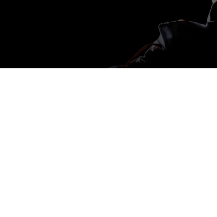
Couture in Orbit: alta
moda dallo spazio
DA
CECILIA CANTADORE
|
15 DIC 2017
|
HARDWARE &
SOFTWARE
|
Couture in Orbit: l’Agenzia Spaziale Europea ha
invitato le scuole di design d’Europa a realizzare una
collezione di abiti da indossare nello spazio
Disegnare abiti per l’era spaziale: con questo obiettivo è nato