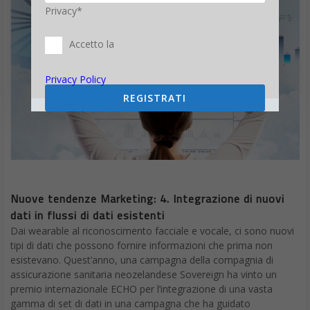
Privacy*
Accetto la
Privacy Policy
REGISTRATI
Nuove tendenze Marketing: 4. Integrazione di nuovi
dati in flussi di dati esistenti
Dai wearable al riconoscimento facciale e vocale, ci sono nuovi
tipi di dati che possono fornire informazioni che prima non
esistevano. Quest’anno, una campagna della compagnia di
assicurazione sanitaria neozelandese Sovereign ha vinto un
premio internazionale ECHO per l’integrazione di una vasta
gamma di set di dati in una campagna che ha guidato