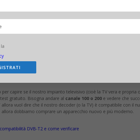
 la
cy
GISTRATI
se rispettato, Mediaset utilizzerà esclusivamente lo standard DVB-T2 pe
stre. Per capire se il vostro decoder o TV è compatibile, basta collegars
anno.
er capire se il nostro impianto televisivo (cioè la TV vera e propria o 
 test gratuito. Bisogna andare al
canale 100 o 200
e vedere che succ
” allora vuol dire che il nostro decoder (o la TV) è compatibile con il 
nte allora dobbiamo comprare un apparecchio nuovo e più moderno.
a compatibilità DVB-T2 e come verificare