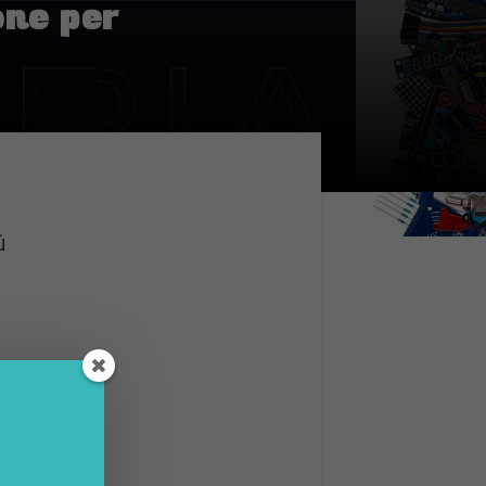
one per
ù
s, La5,
isporre