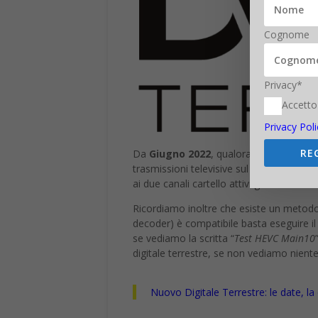
Cognome
Privacy*
Accetto
Privacy Poli
RE
Da
Giugno 2022
, qualora il timing fos
trasmissioni televisive sul digitale terre
ai due canali cartello attivi già da inizio 
Ricordiamo inoltre che esiste un metodo p
decoder) è compatibile basta eseguire il
se vediamo la scritta “
Test HEVC Main10
digitale terrestre, se non vediamo nie
Nuovo Digitale Terrestre: le date, l