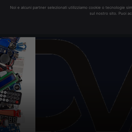
redazione@digitalic.it
Noi e alcuni partner selezionati utilizziamo cookie o tecnologie sim
sul nostro sito. Puoi a
Hardware & Software
D