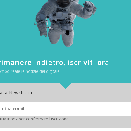
stre, cosa accade dal primo settembr
vverrà a partire dal primo settembre 2021. Da quel giorno le emittenti
icato con il vecchio standard MPEG 2, ma con il
nuovo MPEG 4
(che 
aggio è scaglionato per le diverse aree geografiche (sono 4 in totale
022 (
QUI TUTTE LE DATE PER REGIONE
).
ualsiasi altro canale Mediaset in HD attraverso le antenne classiche
imanere indietro, iscriviti ora
bisognerà dotare la propria abitazione di un nuovo decoder o di una TV
empo reale le notizie del digitale
eralisti Mediaset (Canale 5, Italia 1 e Rete4) trasmetteranno solo su sa
el proprio impianto vale lo stesso ragionamento che abbiamo fato poc
 alla Newsletter
 tua inbox per confermare l'iscrizione