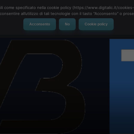
ili come specificato nella cookie policy (https://www.digitalic.it/cookie
cconsentire all’utilizzo di tali tecnologie con il tasto "Acconsento" o pro
Acconsento
No
Cookie policy
evice
Social Network
App
Automotive
Tech-News