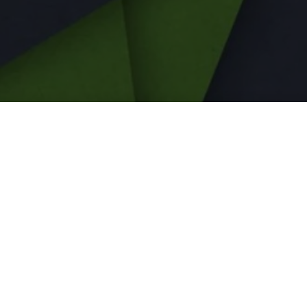
Funzione multid
la nuova modal