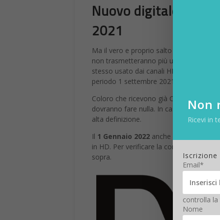
Nuovo digitale terre
2021
Ma il vero e proprio salto tecnologico a
non trasmetteranno più un segnale codif
stesso usato dai canali HD). Questo pass
periodo 1 settembre 2021 – 20 giugno 2
Coloro che ricevono già Canale 5 HD o q
Non r
dovranno fare nulla. In caso contrario, 
alta definizione.
Ricevi in t
Il
1 Gennaio 2022
anche i tre canali gen
in HD. Per verificare la compatibilità d
Iscrizione
sopra.
Email*
controlla la
Nome