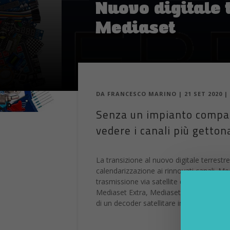
Nuovo digitale t
Mediaset
DA
FRANCESCO MARINO
|
21 SET 2020
|
Senza un impianto compati
vedere i canali più getton
La transizione al nuovo digitale terrestr
calendarizzazione ai rinnovati canali. M
trasmissione via satellite dei propri canal
Mediaset Extra, Mediaset Italia 2, TGC
di un decoder satellitare in HD o in 4K.