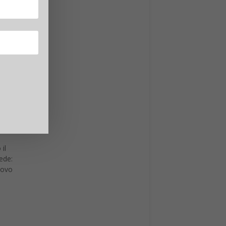
r le
i
il
ede:
nuovo