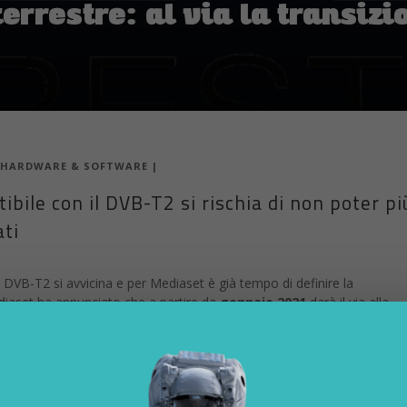
errestre: al via la transizi
HARDWARE & SOFTWARE
|
bile con il DVB-T2 si rischia di non poter pi
ati
e DVB-T2 si avvicina e per Mediaset è già tempo di definire la
ediaset ha annunciato che a partire da
gennaio 2021
darà il via alla
i digitali esclusivamente in alta qualità. Ciò vuol dire che per vedere Iri
OM24, 20 Mediaset, TopCrime, Focus, Boing e Cartoonito bisognerà d
 Da
Settembre 2021 sarà la volta di tutti i canali Mediaset.