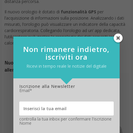
distanza percorsa.
Il nuovo orologio è dotato di
funzionalità GPS
per
l’acquisizione di informazioni sulla posizione. Analizzando i dati
misurati, l’orologio può visualizzare un indicatore della capacità
cardiorespiratoria. Collegando l’orologio ad un’ app dedicata,
l’utilizzatore può gestire la cronologia dei dati acquisiti (es.
calorie bruciate e distanza percorsa).
Non rimanere indietro,
iscriviti ora
Nuovo orologio G-Shock di Casio, pratico in
Ricevi in tempo reale le notizie del digitale
allenamento
Iscrizione alla Newsletter
Email*
controlla la tua inbox per confermare l'iscrizione
Nome