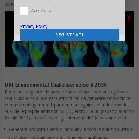
convenienti.
Accetto la
Privacy Policy
REGISTRATI
OKI Environmental Challenge: verso il 2030
Per quanto riguarda la prevenzione del riscaldamento globale,
OKI si propone di svolgere attività tali da generare innovazione
con un’ampia gamma di partner, conseguire una riduzione del
40% delle proprie emissioni di CO₂ entro il 2030 (rispetto all’anno
fiscale 2013). In particolare, gli interventi di OKI saranno volti a:
Generare prodotti e servizi innovativi e fornire soluzioni atte a
risolvere un’ampia gamma di questioni ambientali.