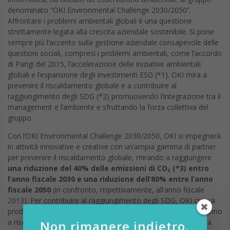
denominato “OKI Environmental Challenge 2030/2050”.
Affrontare i problemi ambientali globali è una questione
strettamente legata alla crescita aziendale sostenibile. Si pone
sempre più l’accento sulla gestione aziendale consapevole delle
questioni sociali, compresi i problemi ambientali, come l’accordo
di Parigi del 2015, l’accelerazione delle iniziative ambientali
globali e l’espansione degli investimenti ESG (*1). OKI mira a
prevenire il riscaldamento globale e a contribuire al
raggiungimento degli SDG (*2) promuovendo l’integrazione tra il
management e l’ambiente e sfruttando la forza collettiva del
gruppo.
Con l’OKI Environmental Challenge 2030/2050, OKI si impegnerà
in attività innovative e creative con un’ampia gamma di partner
per prevenire il riscaldamento globale, mirando a raggiungere
una riduzione del 40% delle emissioni di CO₂ (*3) entro
l’anno fiscale 2030 e una riduzione dell’80% entro l’anno
fiscale 2050
(in confronto, rispettivamente, all’anno fiscale
2013). Per contribuire al raggiungimento degli SDG, OKI creerà
prodotti e servizi innovativi e fornirà soluzioni che contribuiranno
a risolvere diversi problemi ambientali. Inoltre, all’interno della
Non rimanere indietro,