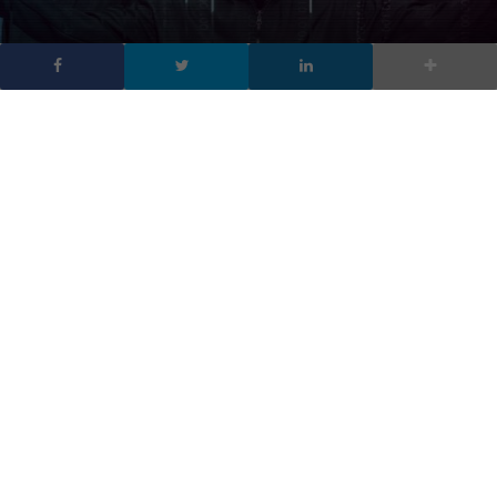
Nuovi Hacker e come
proteggersi, il Webinar
2.0 in streaming
DA
FRANCESCO MARINO
|
13 GIU 2019
|
CYBER SECURITY
,
HARDWARE & SOFTWARE
|
Segui il Webinar 2.0 “Nuovi Hacker e come
proteggersi”, il più esclusivo approfondimento sulle
nuove tecniche del cybercrime, trasmesso in diretta
dagli studi TV
[et_pb_section bb_built=”1″ admin_label=”section”][et_pb_row
admin_label=”row”][et_pb_column type=”4_4″][et_pb_text
admin_label=”Testo” background_layout=”light”