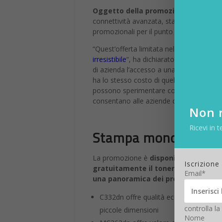
Oggetto della promozione sono: OKI
connettività avanzata, stampano in bianco 
promozionali per il punto vendita e docum
“Quest’offerta limitata nel tempo, graz
irresistibile
“, ha dichiarato
Tetsuya Kuri
di azienda l’accesso a una stampa profes
ha lo stesso costo di quella su dispositi
possono sperimentare come la nostra qual
consentano alle aziende di beneficiare d
Non r
Ricevi in t
Stampa monocromatica
La promozione è
disponibile sui dispo
Iscrizione
gratuitamente il toner nero con l’a
Email*
una panoramica dei prodotti
:
C332dn offre qualità eccezionale, stam
controlla la
piccole dimensioni
Nome
MC363dn offre valore e funzionalità ecc