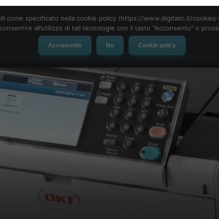
ili come specificato nella cookie policy (https://www.digitalic.it/cookie
cconsentire all’utilizzo di tali tecnologie con il tasto "Acconsento" o pro
Acconsento
No
Cookie policy
evice
Social Network
App
Automotive
Tech-News