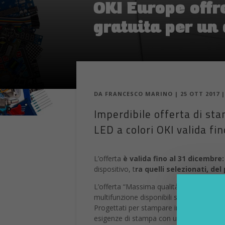
OKI Europe off
gratuita per un
DA
FRANCESCO MARINO
|
25 OTT 2017
Imperdibile offerta di s
LED a colori OKI valida fi
L’offerta
è valida fino al 31 dicembre
dispositivo, t
ra quelli selezionati, de
L’offerta “Massima qualità del colore. N
multifunzione disponibili sul mercato, 
Progettati per stampare in monocromia a
esigenze di stampa con un’unica versatil