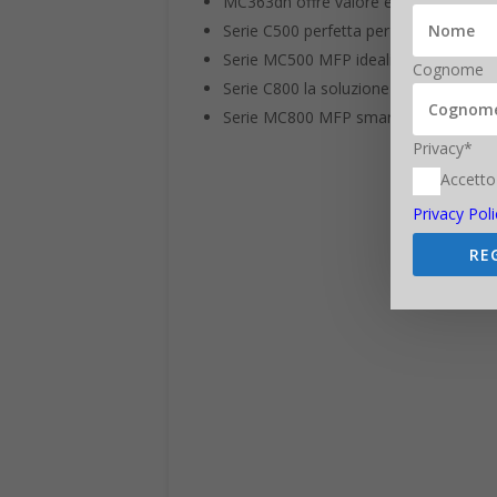
Serie C500 perfetta per gruppi di lavoro
Serie MC500 MFP ideali per le PMI e i
Cognome
Serie C800 la soluzione ideale per grup
Serie MC800 MFP smart A3 a colori ultr
Privacy*
Accetto
Privacy Poli
RE