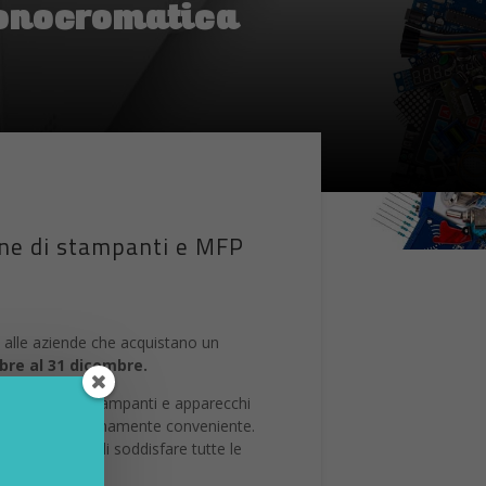
monocromatica
one di stampanti e MFP
alle aziende che acquistano un
obre al 31 dicembre.
iù innovative stampanti e apparecchi
fessionale estremamente conveniente.
 consentono di soddisfare tutte le
rollo.