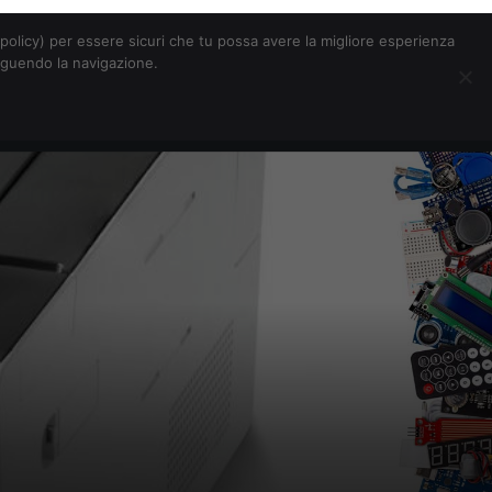
Chi siamo
Contatti
Pubblicità
s-policy) per essere sicuri che tu possa avere la migliore esperienza
seguendo la navigazione.
Eventi Digitalic
Cerca