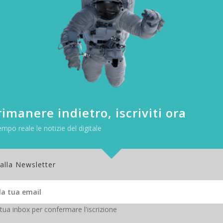
 C332dn e MC363dn, Serie C500, MC500, C800 e MC800.
Questi disp
e nero o con colori vibranti, nitidi e vivi su un’ampia gamma di support
enti per i clienti.
ie alla stampa mono gratuita per un anno, rende
la gamma office di st
, Vice President Marketing, OKI Europe
. “Questi dispositivi sono s
sionale a colori, mantenendo un controllo sui costi. La stampa monoc
vi monocromatici. Inoltre, con la nostra offerta di stampa monocromati
ità professionale di stampa a colori e l’impareggiabile flessibilità ne
el meglio di entrambi i mondi”.
imanere indietro, iscriviti ora
empo reale le notizie del digitale
: i dispositivi OKI in promozione
sitivi acquistati tra il 1° ottobre e il 31 dicembre 2017 e conse
 alla Newsletter
cquisto delle stampanti C332dn, Serie C500 e C800 e degli MFP
pa fronte /retro, 1 GB di rete e possibilità di stampa da mobile, rende
 tua inbox per confermare l'iscrizione
ezionali. Ultra-veloce e progettato per gestire grafica con risultati p