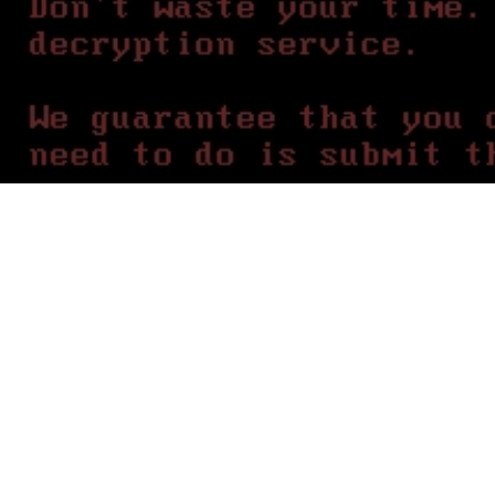
Bad Rabbit : c
tremare l’Euro