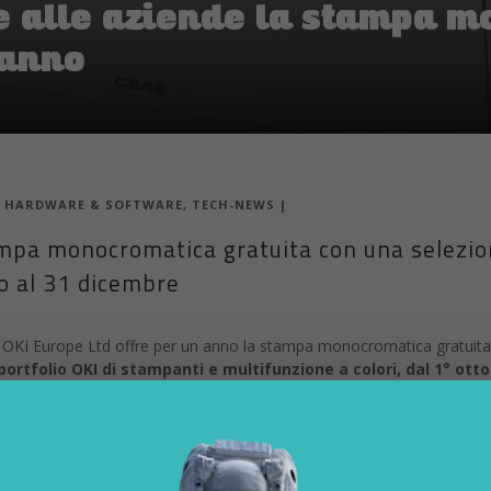
re alle aziende la stampa 
 anno
|
HARDWARE & SOFTWARE
,
TECH-NEWS
|
tampa monocromatica gratuita con una selezi
no al 31 dicembre
:
OKI Europe Ltd offre per un anno la stampa monocromatica gratuita 
l portfolio OKI di stampanti e multifunzione a colori, dal 1° ott
essun costo per la stampa in bianco e nero” è valida su alcune delle p
mettendo a disposizione di tutte le aziende una stampa di qualità pro
llo stesso costo di una stampante monocromatica, questi dispositivi
e stampante o multifunzione, permettendo di tenere i costi sotto cont