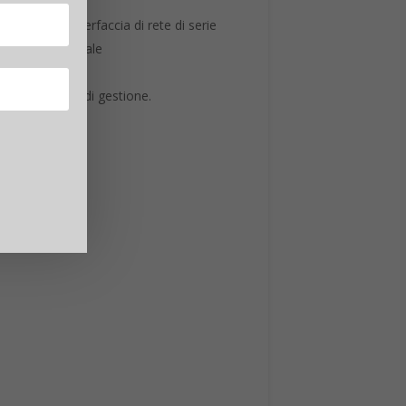
/retro e l’interfaccia di rete di serie
stione documentale
e
 a bassi costi di gestione.