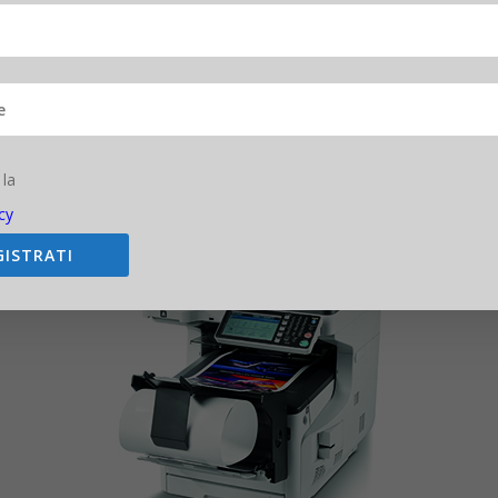
 impegnati, offre velocità e bassi costi di gestione con la stampa fronte
 gruppi di lavoro offrendo la piattaforma aperta sXP di OKI per la ge
pi di lavori impegnati che richiedono qualità, volumi e velocità elevat
a-affidabili che offrono la massima funzionalità ed efficienza insieme
 la
cy
GISTRATI