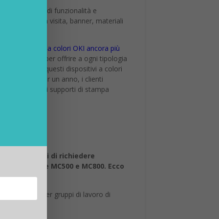
ositivi, dotati di funzionalità e
i: biglietti da visita, banner, materiali
ampanti e MFP a colori OKI ancora più
tati progettati per offrire a ogni tipologia
romatica su questi dispositivi a colori
ca gratuita per un anno, i clienti
lla gestione dei supporti di stampa
nte agli utenti di richiedere
 MC363dn, Serie MC500 e MC800. Ecco
ndola ideale per gruppi di lavoro di
rofessionali