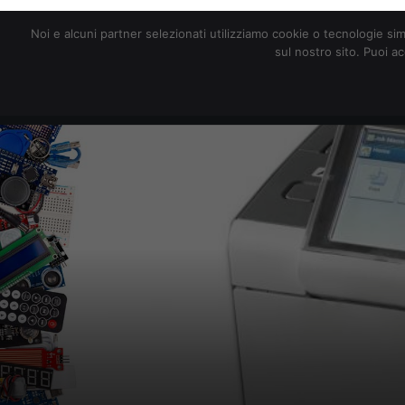
redazione@digitalic.it
Noi e alcuni partner selezionati utilizziamo cookie o tecnologie sim
sul nostro sito. Puoi a
Hardware & Software
D