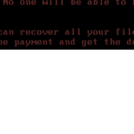
ome funziona il nuovo rans
pa