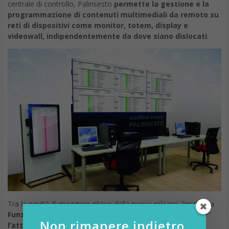
centrale di controllo, Palinsesto
permette la gestione e la
programmazione di contenuti multimediali da remoto su
reti di dispositivi come monitor, totem, display e
videowall, indipendentemente da dove siano dislocati
.
Tra le novità di maggiore rilievo della nuova release, l’esclusiva
Funzione Consolle che permette all’utente di regolare
Non rimanere indietro,
l’attivazione e la programmazione dei contenuti