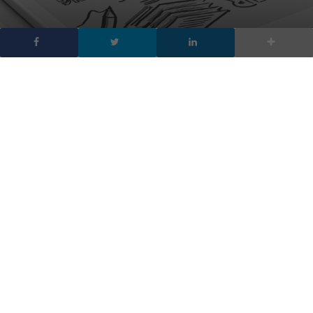
reMarkable: la versatilità
della carta in un tablet
che è anche e-reader
DA
FRANCESCO MARINO
|
2 DIC 2016
|
HARDWARE & SOFTWARE
|
Si chiama reMarkable il dispositivo con display a “tela”
che unisce la flessibilità della carta alla convenienza
elettronica di un tablet.
Si chiama reMarkable il dispositivo che unisce la flessibilità della
carta alla convenienza elettronica di un tablet. Sebbene altre
aziende abbiano già cercato di creare dei dispositivi simili di
tecnologia, le frequenze di aggiornamento lente dei display