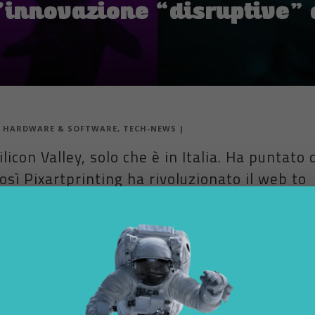
l’innovazione “disruptive”
|
HARDWARE & SOFTWARE
,
TECH-NEWS
|
icon Valley, solo che è in Italia. Ha puntato 
sì Pixartprinting ha rivoluzionato il web to
ttato i cambiamenti della stampa online e continua a sperimentare, graz
 un sistema di marketing cloud, un’attenzione costante ai clienti e alla
lo che è in Italia. Ha puntato da sempre sull’innovazione, quella reale,
la che cambia per sempre le regole del gioco. Pixartprinting ha rivoluz