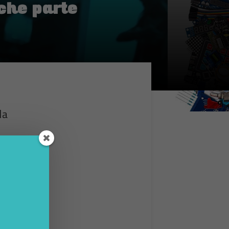
 che parte
da
ie a un
 loro
 gli
ionato