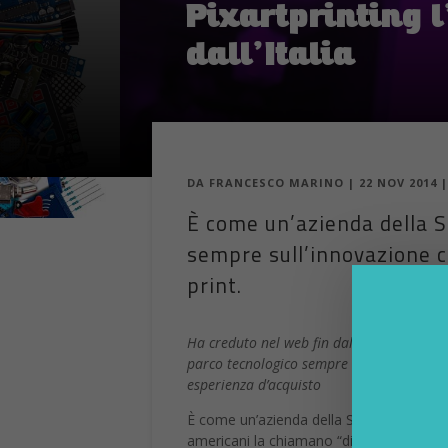
Pixartprinting 
dall’Italia
DA
FRANCESCO MARINO
|
22 NOV 2014
È come un’azienda della Sil
sempre sull’innovazione co
print.
Ha creduto nel web fin dall’inizio, ha de
parco tecnologico sempre all’avanguardia,
esperienza d’acquisto
È come un’azienda della Silicon Valley, so
americani la chiamano “disruptive”, quel