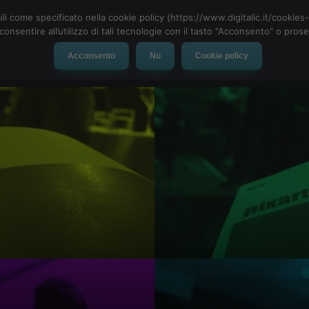
ili come specificato nella cookie policy (https://www.digitalic.it/cookie
cconsentire all’utilizzo di tali tecnologie con il tasto "Acconsento" o pro
Acconsento
No
Cookie policy
evice
Social Network
App
Automotive
Tech-News