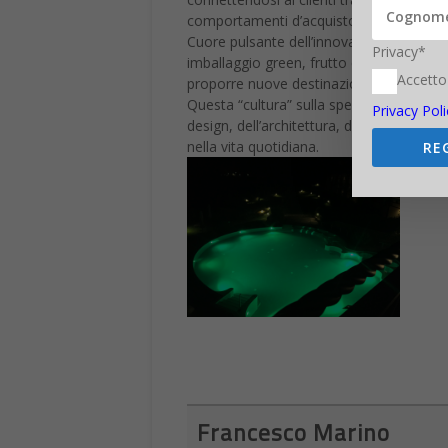
comportamenti d’acquisto, per sviluppare
Cuore pulsante dell’innovazione di Pixart
Privacy*
imballaggio green, frutto della selezione
Accetto
proporre nuove destinazioni d’uso per pro
Questa “cultura” sulla sperimentazione è
Privacy Poli
design, dell’architettura, della creativi
nella vita quotidiana.
RE
Francesco Marino