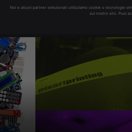
redazione@digitalic.it
Noi e alcuni partner selezionati utilizziamo cookie o tecnologie sim
sul nostro sito. Puoi a
Hardware & Software
D