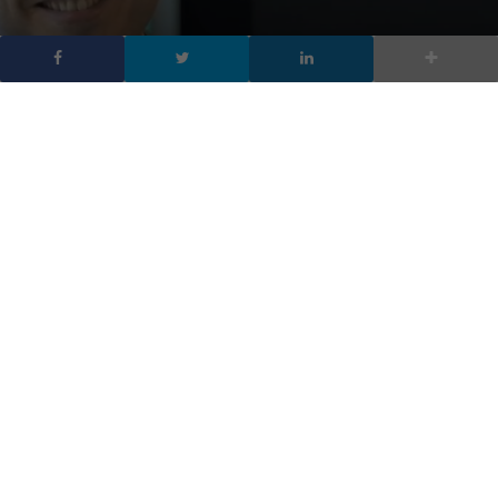
IBM Software Network
2013 – Invito
DA
FRANCESCO MARINO
|
23 DIC 2012
|
EVENTI DIGITALIC
,
HARDWARE & SOFTWARE
|
Il grande appuntamento di IBM Software per i partner
quest’anno si svolge a Roma: il 24 e 25 gennaio e si
terrà a Roma presso l’Hotel Rome Cavalieri, Waldorf
Astoria Hotels & Resorts. ISCRIVITI QUI Il pomeriggio
del 24 gennaio si svolgerà la sessione plenaria, nella
quale faremo il punto sulle nostre operazioni di
business […]