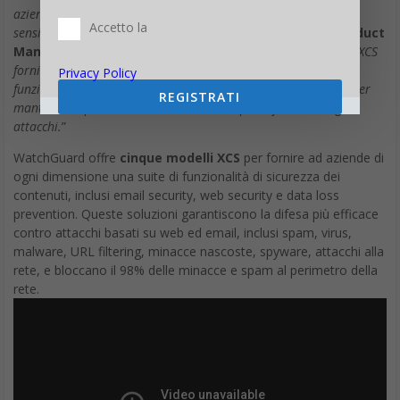
aziende, è essenziale mantenere informazioni importanti e
Accetto la
sensibili al sicuro,
” spiega
Roger Klorese, Director of Product
Management di WatchGuard
. “
La soluzione WatchGuard XCS
fornisce sicurezza del web e dei contenuti email, oltre a
Privacy Policy
funzionalità di gestione e di reportistica necessarie alle PMI per
REGISTRATI
mantenere i più alti livelli di sicurezza e per difendersi dagli
attacchi.
”
WatchGuard offre
cinque modelli XCS
per fornire ad aziende di
ogni dimensione una suite di funzionalità di sicurezza dei
contenuti, inclusi email security, web security e data loss
prevention. Queste soluzioni garantiscono la difesa più efficace
contro attacchi basati su web ed email, inclusi spam, virus,
malware, URL filtering, minacce nascoste, spyware, attacchi alla
rete, e bloccano il 98% delle minacce e spam al perimetro della
rete.