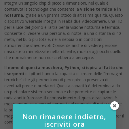
integra un singolo chip di piccole dimensioni, nel quale è
contenuta la tecnologia che consente la
visione termica e in
notturna
, grazie a un prisma ottico di altissima qualità. Questo
dispositivo wearable integra in realtà due videocamere, una HD
per la luce del giorno e l’altra per la visione notturna e termica.
Consente di vedere una persona, di notte, a una distanza di 40
metri, nel buio più totale, nella nebbia o in condizioni
atmosferiche sfavorevoli. Consente anche di vedere persone
nascoste o mimetizzate nell’ambiente, mostra agli occhi quello
che normalmente non riuscirebbero a percepire.
Il nome di questa maschera, Python, si ispira al fatto che
i serpenti
e i pitoni hanno la capacità di creare delle “immagini
termiche” che gli permettono di percepire la presenza di
eventuali prede o predatori. Questa capacità è determinata da
un particolare sistema sensoriale che permette di captare le
radiazioni infrarosse. Il riconoscimento di queste radiazioni è
molto importante perché permette al serpente di poter rilevare
la presenza della preda in modo preciso e veloce a distanze
Non rimanere indietro,
maggiori di un 1 m, oltre ciò è utile per evitare i predatori e per il
iscriviti ora
controllare la termoregolazione.