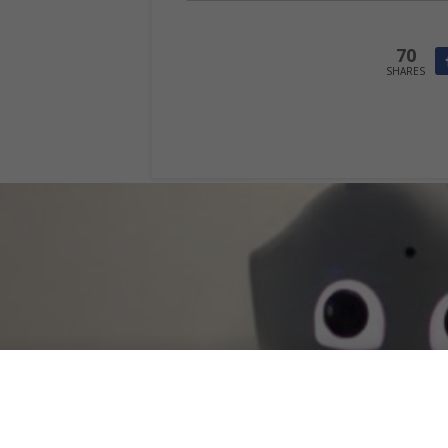
70
SHARES