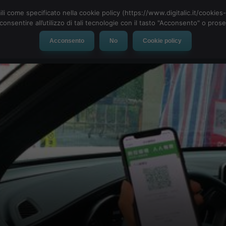
ili come specificato nella cookie policy (https://www.digitalic.it/cookie
cconsentire all’utilizzo di tali tecnologie con il tasto "Acconsento" o pro
Acconsento
No
Cookie policy
evice
Social Network
App
Automotive
Tech-News