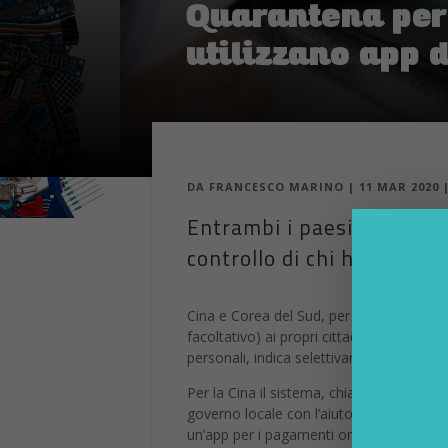
Quarantena per
utilizzano app 
DA
FRANCESCO MARINO
|
11 MAR 2020
Entrambi i paesi asiatici
controllo di chi ha contrat
Cina e Corea del Sud, per favorire il rit
facoltativo) ai propri cittadini l‘utilizzo di
personali, indica selettivamente chi dev
Per la Cina il sistema, chiamato
Alipay 
governo locale con l’aiuto di Ant Financ
un’app per i pagamenti online assai popo