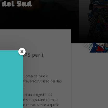
 del Sud
lizzo di GPS per il
 “imponendo” (in Corea del Sud è
ronavirus. Attraverso l’utilizzo dei dati
luoghi pubblici.
zhou
sulla base di un progetto del
nese. Le persone si registrano tramite
e
. Verde, giallo o rosso. Simile a quello