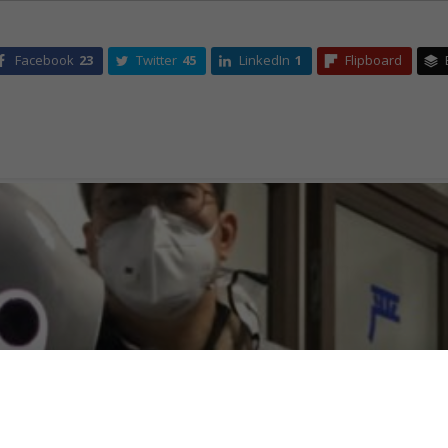
Facebook
23
Twitter
45
LinkedIn
1
Flipboard