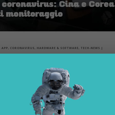
 coronavirus: Cina e Corea
di monitoraggio
|
APP
,
CORONAVIRUS
,
HARDWARE & SOFTWARE
,
TECH-NEWS
|
 hanno avviato un programma che prevede l’uti
to il COVID-19 ed evita violazioni
orno alla produttività nelle settimane dell’emergenza sanitaria, stanno
un’app per smartphone
per monitorare lo stato di quarantena per co
e andare in quarantena e chi invece può andare al lavoro e frequentare 
Health Code
è stato introdotto per la prima volta nella città di
Hang
ial, una consociata del gigante dell’e-commerce Alibaba, la Amazon ci
lare in Cina, Alipay appunto,
ricevendo in cambio un codice color