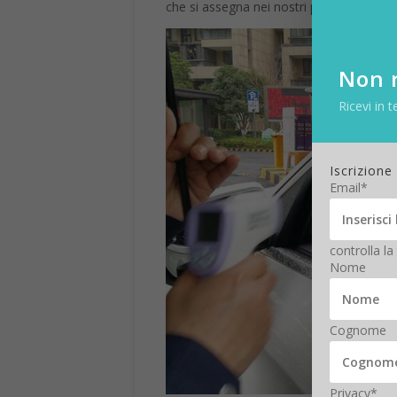
che si assegna nei nostri pronto soccorsi
Non r
Ricevi in t
Iscrizione
Email*
controlla la
Nome
Cognome
Privacy*