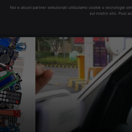
redazione@digitalic.it
Noi e alcuni partner selezionati utilizziamo cookie o tecnologie sim
sul nostro sito. Puoi a
Hardware & Software
D