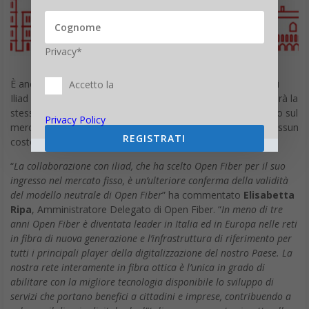
Privacy*
È ancora presto per fare delle ipotesi sulle possibili offerte di
Accetto la
Iliad per la rete fissa. L’unica cosa certa è che l’azienda seguirà la
stessa filosofia che l’ha portata a ottenere un buon successo sul
Privacy Policy
mercato della telefonia mobile: prezzi chiari e fissi, senza nessun
REGISTRATI
costo nascosto.
“
La collaborazione con iliad, che ha scelto Open Fiber per il suo
ingresso nel mercato fisso, è un’ulteriore conferma della validità
del modello neutrale di Open Fiber
” ha commentato
Elisabetta
Ripa
, Amministratore Delegato di Open Fiber. “
In meno di tre
anni Open Fiber è diventata leader in Italia ed in Europa nelle reti
in fibra di nuova generazione e l’infrastruttura di riferimento per
tutti i principali player della digitalizzazione del nostro Paese. La
nostra rete interamente in fibra ottica è l’unica in grado di
abilitare con la migliore tecnologia disponibile lo sviluppo di
servizi che portano benefici a cittadini e imprese, contribuendo a