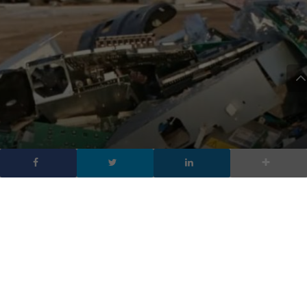
Rifiuti elettronici: numeri
record nel 2019 con
danni per l’ambiente
DA
FRANCESCO MARINO
|
6 LUG 2020
|
HARDWARE &