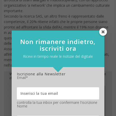
organizzativo ‘a network’ che implica un cambiamento culturale
importante.
Secondo la ricerca SAS, un altro freno è rappresentato dalle
competenze, il 20% ritiene infatti che le proprie persone siano
pronte ad affrontare la sfida dell’AI, mentre il 19% non dispone
in azienda di un team di Data Scientist,
questo si riflette sulla progettualità e la velocità di adozione
Non rimanere indietro,
delle nuove tecnologie.
iscriviti ora
Assumere Data Scientist per portare nuove competenze
all’interno dell’azienda rientra nei piani del 28% degli intervistati,
Ricevi in tempo reale le notizie del digitale
mentre il 32% afferma di voler sviluppare competenze AI
nell’ambito dei team esistenti.
Iscrizione alla Newsletter
Email*
controlla la tua inbox per confermare l'iscrizione
Nome