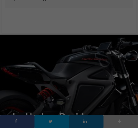
La Harley-Davidson
elettrica arriverà nel