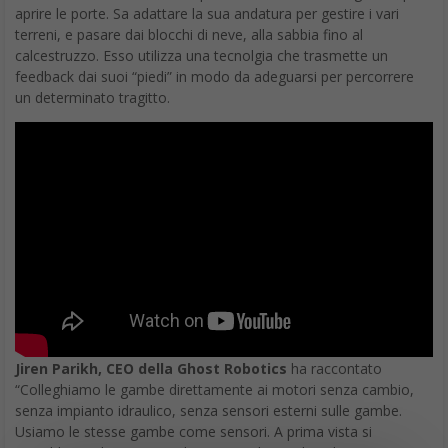
aprire le porte. Sa adattare la sua andatura per gestire i vari
terreni, e pasare dai blocchi di neve, alla sabbia fino al
calcestruzzo. Esso utilizza una tecnolgia che trasmette un
feedback dai suoi “piedi” in modo da adeguarsi per percorrere
un determinato tragitto.
Jiren Parikh, CEO della Ghost Robotics
ha raccontato
“Colleghiamo le gambe direttamente ai motori senza cambio,
senza impianto idraulico, senza sensori esterni sulle gambe.
Usiamo le stesse gambe come sensori. A prima vista si