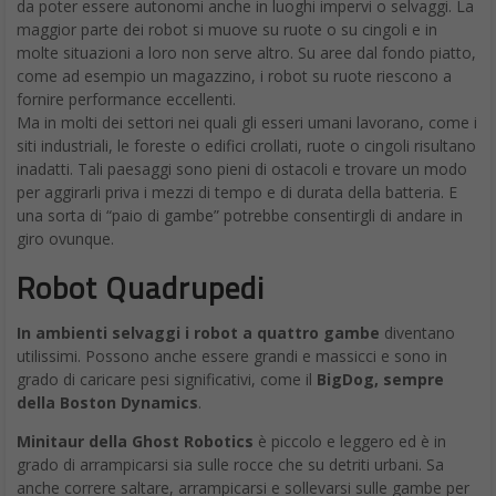
da poter essere autonomi anche in luoghi impervi o selvaggi. La
maggior parte dei robot si muove su ruote o su cingoli e in
molte situazioni a loro non serve altro. Su aree dal fondo piatto,
come ad esempio un magazzino, i robot su ruote riescono a
fornire performance eccellenti.
Ma in molti dei settori nei quali gli esseri umani lavorano, come i
siti industriali, le foreste o edifici crollati, ruote o cingoli risultano
inadatti. Tali paesaggi sono pieni di ostacoli e trovare un modo
per aggirarli priva i mezzi di tempo e di durata della batteria. E
una sorta di “paio di gambe” potrebbe consentirgli di andare in
giro ovunque.
Robot Quadrupedi
In ambienti selvaggi i robot a quattro gambe
diventano
utilissimi. Possono anche essere grandi e massicci e sono in
grado di caricare pesi significativi, come il
BigDog, sempre
della Boston Dynamics
.
Minitaur della Ghost Robotics
è piccolo e leggero ed è in
grado di arrampicarsi sia sulle rocce che su detriti urbani. Sa
anche correre saltare, arrampicarsi e sollevarsi sulle gambe per