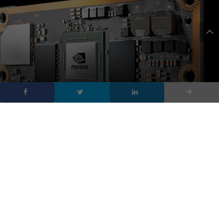
NVIDIA lancia Jetson TX2
la piattaforma AI per
droni e robot
DA
FRANCESCO MARINO
|
9 MAR 2017
|
HARDWARE &
SOFTWARE
|
Jetson TX2 è una piattaforma dotata di un chip, un