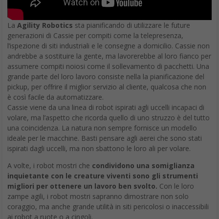
La
Agility Robotics
sta pianificando di utilizzare le future
generazioni di Cassie per compiti come la telepresenza,
l’ispezione di siti industriali e le consegne a domicilio. Cassie non
andrebbe a sostituire la gente, ma lavorerebbe al loro fianco per
assumere compiti noiosi come il sollevamento di pacchetti. Una
grande parte del loro lavoro consiste nella la pianificazione del
pickup, per offrire il miglior servizio al cliente, qualcosa che non
è così facile da automatizzare.
Cassie viene da una linea di robot ispirati agli uccelli incapaci di
volare, ma l’aspetto che ricorda quello di uno struzzo è del tutto
una coincidenza. La natura non sempre fornisce un modello
ideale per le macchine. Basti pensare agli aerei che sono stati
ispirati dagli uccelli, ma non sbattono le loro ali per volare.
A volte, i robot mostri che
condividono una somiglianza
inquietante con le creature viventi sono gli strumenti
migliori per ottenere un lavoro ben svolto.
Con le loro
zampe agili, i robot mostri sapranno dimostrare non solo
coraggio, ma anche grande utilità in siti pericolosi o inaccessibili
ai robot a ruote o a cingoli.