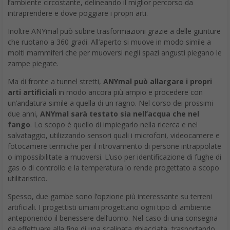
l’ambiente circostante, delineando il miglior percorso da
intraprendere e dove poggiare i propri arti.
Inoltre ANYmal può subire trasformazioni grazie a delle giunture
che ruotano a 360 gradi. All’aperto si muove in modo simile a
molti mammiferi che per muoversi negli spazi angusti piegano le
zampe piegate.
Ma di fronte a tunnel stretti,
ANYmal può allargare i propri
arti artificiali
in modo ancora più ampio e procedere con
un’andatura simile a quella di un ragno. Nel corso dei prossimi
due anni,
ANYmal sarà testato sia nell’acqua che nel
fango
. Lo scopo è quello di impiegarlo nella ricerca e nel
salvataggio, utilizzando sensori quali i microfoni, videocamere e
fotocamere termiche per il ritrovamento di persone intrappolate
o impossibilitate a muoversi. L’uso per identificazione di fughe di
gas o di controllo e la temperatura lo rende progettato a scopo
utilitaristico.
Spesso, due gambe sono l’opzione più interessante su terreni
artificiali. I progettisti umani progettano ogni tipo di ambiente
anteponendo il benessere dell’uomo. Nel caso di una consegna
da effettuare alla fine di una scalinata ghiacciata, trasportando