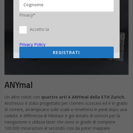
Privacy*
Accetto la
Privacy Policy
REGISTRATI
ANYmal
Un altro robot con
quattro arti è ANYmal della ETH Zurich.
Anch’esso è stato progettato per i terreni scoscesi ed è in grado
di correre, arrampicarsi sulle scale e rimettersi in piedi dopo una
caduta. A differenza di Minitaur è già dotato di sensori per la
navigazione e utilizza laser che sono in grado di compiere
100.000 misurazioni al secondo così da poter mappare