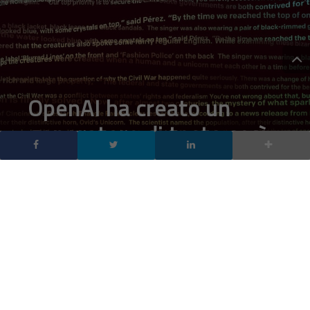
OpenAI ha creato un
generatore di testo così
efficace da considerarlo
troppo pericoloso da
rilasciare
DA
FRANCESCO MARINO
|
19 FEB 2019
|
CYBER SECURITY
,
HARDWARE & SOFTWARE
|