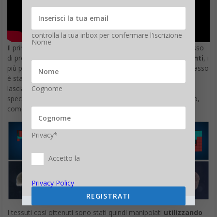
controlla la tua inbox per confermare l'iscrizione
Nome
Il primo passo è stato utilizzare un algoritmo che ha permesso
di progettare al computer
migliaia di possibili robot viventi
, i
più promettenti dei quali sono stati selezionati. Il secondo passo
è stato prelevare le cellule staminali dagli embrioni di rana e
lasciarle in incubazione perché si moltiplicassero,
Cognome
specializzandosi e dando così origine a tessuti di tipo diverso,
come quelli di pelle e muscolo cardiaco.
Privacy*
Accetto la
Privacy Policy
REGISTRATI
I tessuti così ottenuti sono stati quindi manipolati
utilizzando