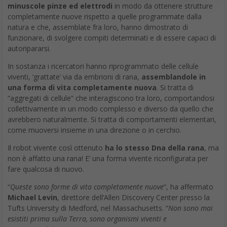
minuscole pinze ed elettrodi
in modo da ottenere strutture
completamente nuove rispetto a quelle programmate dalla
natura e che, assemblate fra loro, hanno dimostrato di
funzionare, di svolgere compiti determinati e di essere capaci di
autoripararsi.
In sostanza i ricercatori hanno riprogrammato delle cellule
viventi, ‘grattate’ via da embrioni di rana,
assemblandole in
una forma di vita completamente nuova
. Si tratta di
“aggregati di cellule” che interagiscono tra loro, comportandosi
collettivamente in un modo complesso e diverso da quello che
avrebbero naturalmente. Si tratta di comportamenti elementari,
come muoversi insieme in una direzione o in cerchio.
Il robot vivente così ottenuto
ha lo stesso Dna della rana
, ma
non è affatto una rana! E’ una forma vivente riconfigurata per
fare qualcosa di nuovo.
“
Queste sono forme di vita completamente nuove
“, ha affermato
Michael Levin
, direttore dell’Allen Discovery Center presso la
Tufts University di Medford, nel Massachusetts. “
Non sono mai
esistiti prima sulla Terra, sono organismi viventi e