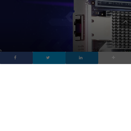
Qnap QXG-5G1T-111C
NIC PCIe 5GBASE-T a
porta singola
DA
FRANCESCO MARINO
|
14 GEN 2020
|
HARDWARE &
SOFTWARE
|
Qnap QXG-5G1T-111C la nuova scheda PCIe a porta