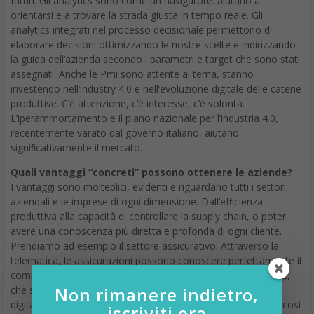
futuri. Gli analytics sono come un navigatore: aiutano a
orientarsi e a trovare la strada giusta in tempo reale. Gli
analytics integrati nel processo decisionale permettono di
elaborare decisioni ottimizzando le nostre scelte e indirizzando
la guida dell’azienda secondo i parametri e target che sono stati
assegnati. Anche le Pmi sono attente al tema, stanno
investendo nell’industry 4.0 e nell’evoluzione digitale delle catene
produttive. C’è attenzione, c’è interesse, c’è volontà.
L’iperammortamento e il piano nazionale per l’industria 4.0,
recentemente varato dal governo italiano, aiutano
signiﬁcativamente il mercato.
Quali vantaggi “concreti” possono ottenere le aziende?
I vantaggi sono molteplici, evidenti e riguardano tutti i settori
aziendali e le imprese di ogni dimensione. Dall’efﬁcienza
produttiva alla capacità di controllare la supply chain, o poter
avere una conoscenza più diretta e profonda di ogni cliente.
Prendiamo ad esempio il settore assicurativo. Attraverso la
telematica, le assicurazioni possono conoscere perfettamente il
comportamento del cliente in tempo reale. Oppure le banche,
che stanno affrontando una grande modernizzazione con la
Non rimanere indietro,
digitalizzazione del proprio modello di business, cambiando così
iscriviti ora