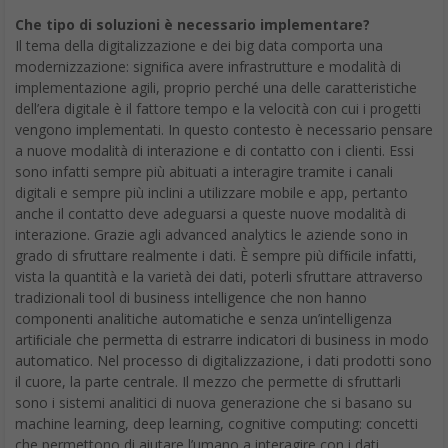
Che tipo di soluzioni è necessario implementare?
Il tema della digitalizzazione e dei big data comporta una
modernizzazione: signiﬁca avere infrastrutture e modalità di
implementazione agili, proprio perché una delle caratteristiche
dell’era digitale è il fattore tempo e la velocità con cui i progetti
vengono implementati. In questo contesto è necessario pensare
a nuove modalità di interazione e di contatto con i clienti. Essi
sono infatti sempre più abituati a interagire tramite i canali
digitali e sempre più inclini a utilizzare mobile e app, pertanto
anche il contatto deve adeguarsi a queste nuove modalità di
interazione. Grazie agli advanced analytics le aziende sono in
grado di sfruttare realmente i dati. È sempre più difﬁcile infatti,
vista la quantità e la varietà dei dati, poterli sfruttare attraverso
tradizionali tool di business intelligence che non hanno
componenti analitiche automatiche e senza un’intelligenza
artiﬁciale che permetta di estrarre indicatori di business in modo
automatico. Nel processo di digitalizzazione, i dati prodotti sono
il cuore, la parte centrale. Il mezzo che permette di sfruttarli
sono i sistemi analitici di nuova generazione che si basano su
machine learning, deep learning, cognitive computing: concetti
che permettono di aiutare l’umano a interagire con i dati.