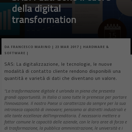
della digital
transformation
DA
FRANCESCO MARINO
|
23 MAR 2017
|
HARDWARE &
SOFTWARE
|
SAS: La digitalizzazione, le tecnologie, le nuove
modalità di contatto cliente rendono disponibili una
quantità e varietà di dati che diventano un valore.
“La trasformazione digitale è un’onda in piena che presenta
grandi opportunità. In Italia ci sono tutte le premesse per portare
l’innovazione. Il nostro Paese si caratterizza da sempre per la sua
intrinseca capacità di innovare; pensiamo ai distretti industriali e
alle tante eccellenze dell’imprenditoria. È necessario mettere a
fattor comune le capacità delle aziende, con le loro aree di forza e
di trasformazione, la pubblica amministrazione, le università e i