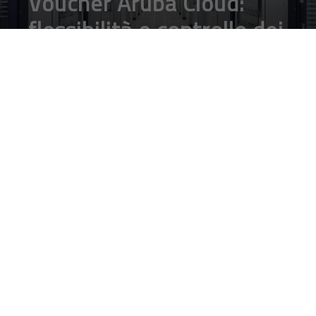
Voucher Aruba Cloud:
flessibilità e controllo dei
dati per i lettori di
Digitalic
DA
FRANCESCO MARINO
|
22 MAR 2017
|
HARDWARE &
SOFTWARE
|
Aruba, che dal 2011 attraverso Aruba Cloud offre i
suoi servizi cloud a moltissime aziende in Italia e
all’estero, oggi ti offre il Voucher Aruba Cloud
#ARUBAIT, la rubrica realizzata in
collaborazione con
Aruba.it
sulle
innovazioni più interessanti dal