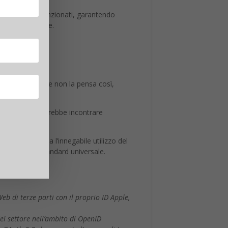
iva ai metodi menzionati, garantendo
, si sottintende.
 c’è qualcuno che non la pensa così,
di protocollo potrebbe incontrare
ura, sottolinea l’innegabile utilizzo del
verso dallo standard universale.
eb di terze parti con il proprio ID Apple,
el settore nell’ambito di OpenID