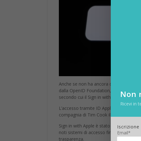
Anche se non ha ancora debuttato, il nuov
dalla OpenID Foundation, l’organizzazion
Non r
secondo cui il Sign in with Apple potrebbe
Ricevi in t
L’accesso tramite ID Apple è tra le più i
compagnia di Tim Cook illustra le maggior
Sign in with Apple è stato da subito pr
Iscrizione
noti sistemi di accesso firmati da Google 
Email*
trasparenza.