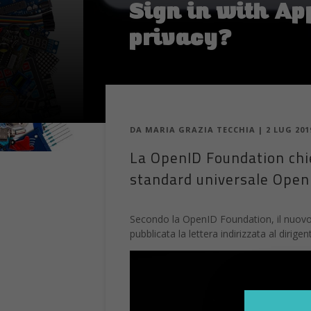
Sign in with Ap
privacy?
DA
MARIA GRAZIA TECCHIA
|
2 LUG 201
La OpenID Foundation chie
standard universale OpenI
Secondo la OpenID Foundation, il nuov
pubblicata la lettera indirizzata al dirig