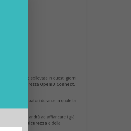
della questione sollevata in questi giorni
rotocollo di sicurezza
OpenID Connect
,
e per gli sviluppatori durante la quale la
rniana.
e online, che andrà ad affiancare i già
to quello della
sicurezza
e della