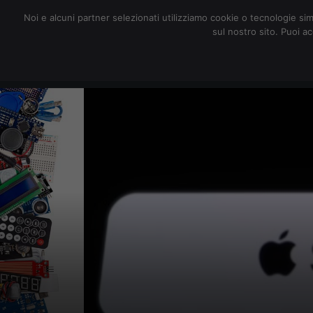
redazione@digitalic.it
Noi e alcuni partner selezionati utilizziamo cookie o tecnologie sim
sul nostro sito. Puoi a
Hardware & Software
D