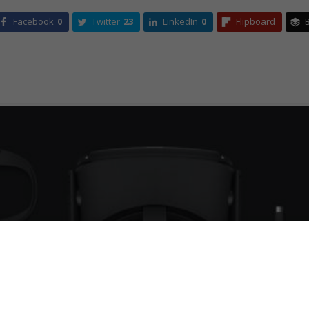
Facebook
0
Twitter
23
LinkedIn
0
Flipboard
B