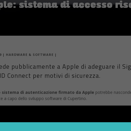
ple: sistema di accesso ris
9
|
HARDWARE & SOFTWARE
|
de pubblicamente a Apple di adeguare il Sig
D Connect per motivi di sicurezza.
o
sistema di autenticazione firmato da Apple
potrebbe nascondere 
ente a capo dello sviluppo software di Cupertino.