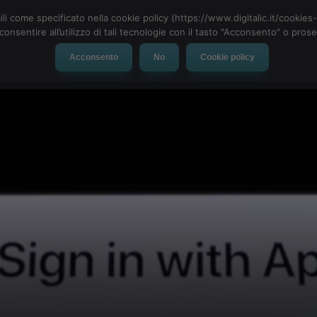
ili come specificato nella cookie policy (https://www.digitalic.it/cookie
cconsentire all’utilizzo di tali tecnologie con il tasto "Acconsento" o pro
Acconsento
No
Cookie policy
evice
Social Network
App
Automotive
Tech-News