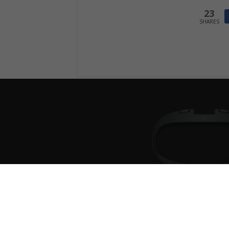
23
SHARES