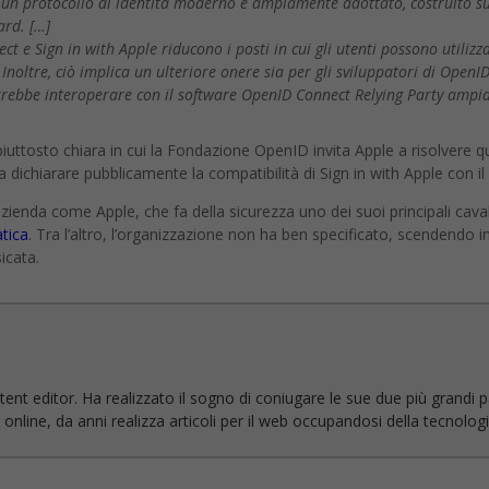
un protocollo di identità moderno e ampiamente adottato, costruito su 
ard. […]
t e Sign in with Apple riducono i posti in cui gli utenti possono utilizza
 Inoltre, ciò implica un ulteriore onere sia per gli sviluppatori di OpenI
trebbe interoperare con il software OpenID Connect Relying Party ampi
iuttosto chiara in cui la Fondazione OpenID invita Apple a risolvere que
 a dichiarare pubblicamente la compatibilità di Sign in with Apple con 
n’azienda come Apple, che fa della sicurezza uno dei suoi principali caval
tica
. Tra l’altro, l’organizzazione non ha ben specificato, scendendo in d
icata.
ent editor. Ha realizzato il sogno di coniugare le sue due più grandi pas
line, da anni realizza articoli per il web occupandosi della tecnologia 