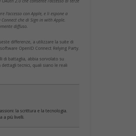
OAuth 2.0 che consente l’accesso di terze
re l’accesso con Apple, e li espone a
D Connect che di Sign in with Apple.
amente diffuso.
ste differenze, a utilizzare la suite di
il software OpenID Connect Relying Party.
li di battaglia, abbia sorvolato su
ettagli tecnici, quali siano le reali
sioni: la scrittura e la tecnologia.
a più livelli.