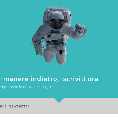
o sistema di autenticazione di Cupertino fa già parlare di sé. Merito 
e senza scopo di lucro che si occupa di promuovere e migliorare il p
imanere indietro, iscriviti ora
 provocare grossi problemi a livello di sicurezza per gli utenti.
empo reale le notizie del digitale
nteressanti novità presentate all’ultima
WWDC 2019
, conferenza annual
i innovazioni software su cui lavorano gli esperti della società califo
esentato come un importante cambiamento nel mondo dell’autenticazion
 alla Newsletter
e Facebook, tra i tanti.Il fulcro su cui ha fatto leva Apple, però, è sta