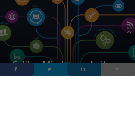
CaliberMind quando il
software di spionaggio è
a disposizione della forza
vendita
DA
FRANCESCO MARINO
|
15 DIC 2016
|
HARDWARE &
SOFTWARE
|