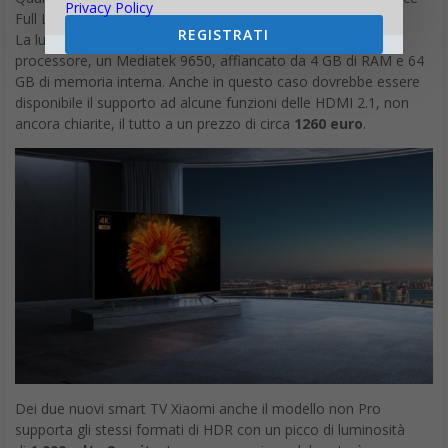
REGISTRATI
La luminosità di picco scende a 1000 Nit e cambia anche il
processore, un Mediatek 9650, affiancato da 4 GB di RAM e 64
GB di memoria interna. Anche in questo caso dovrebbe essere
disponibile il supporto ad alcune funzioni delle HDMI 2.1, non
ancora chiarite, il tutto a un prezzo di circa
1260 euro
.
Dei due nuovi smart TV Xiaomi anche il modello non Pro
supporta gli stessi formati di HDR con un picco di luminosità
di
1.000 cd/m2 – nits
. La compensazione del moto è sempre
affidata al MEMC. La smart TV Xiaomi è gestita da un
SoC