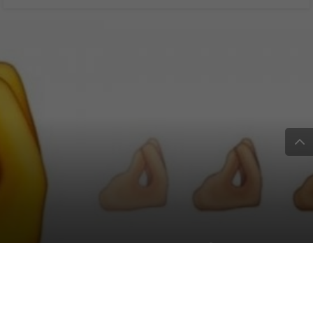
Nuove emoji su iPhone:
arriva il “ma che vuoi”