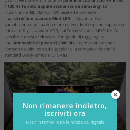
risoluzione è
8K
, 7680 x 4320 pixel ed è presente
una
retroilluminazione Mini-LED
. I Quantum Dot
garantiscono uno spazio colore esteso, inoltre pieno supporto è
dato a tutti gli standard HDR, dal Dolby Vision all’HDR10+. Da
specifiche questo televisore è in grado di raggiungere
una
luminosità di picco di 2000 nit
. Interessante anche il
comparto audio, con otto speaker e la compatibilità con lo
standard Dolby Atmos e DTS-HD.
Non rimanere indietro,
iscriviti ora
Ricevi in tempo reale le notizie del digitale