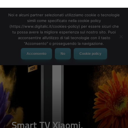
Noi e alcuni partner selezionati utilizziamo cookie o tecnologie
simili come specificato nella cookie policy
(https://www.digitalic.it/cookies-policy) per essere sicuri che
MENU
tu possa avere la migliore esperienza sul nostro sito. Puoi
acconsentire all’utilizzo di tali tecnologie con il tasto
"Acconsento" o proseguendo la navigazione.
Acconsento
No
Cookie policy
Smart TV Xiaomi,