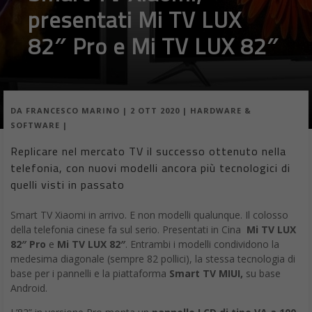
presentati Mi TV LUX
82″ Pro e Mi TV LUX 82″
DA
FRANCESCO MARINO
|
2 OTT 2020
|
HARDWARE &
SOFTWARE
|
Replicare nel mercato TV il successo ottenuto nella
telefonia, con nuovi modelli ancora più tecnologici di
quelli visti in passato
Smart TV Xiaomi in arrivo. E non modelli qualunque. Il colosso
della telefonia cinese fa sul serio. Presentati in Cina
Mi TV LUX
82″ Pro
e
Mi TV LUX 82″
. Entrambi i modelli condividono la
medesima diagonale (sempre 82 pollici), la stessa tecnologia di
base per i pannelli e la piattaforma
Smart TV MIUI,
su base
Android.
L’82” in versione Pro monta un
pannello LCD di tipo VA a 100
/ 120 Hz fornito apparentemente da Samsung
. La