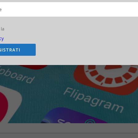
 la
cy
GISTRATI