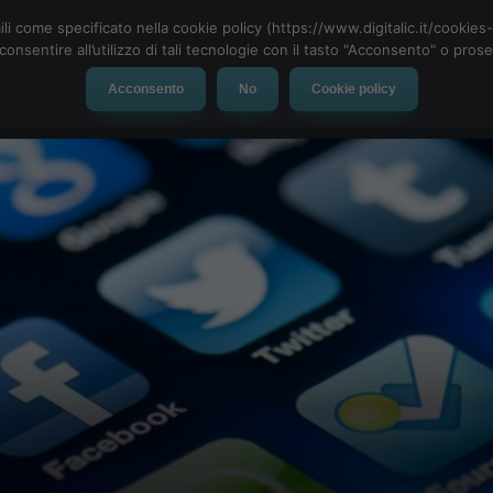
ili come specificato nella cookie policy (https://www.digitalic.it/cookie
cconsentire all’utilizzo di tali tecnologie con il tasto "Acconsento" o pro
Acconsento
No
Cookie policy
evice
Social Network
App
Automotive
Tech-News