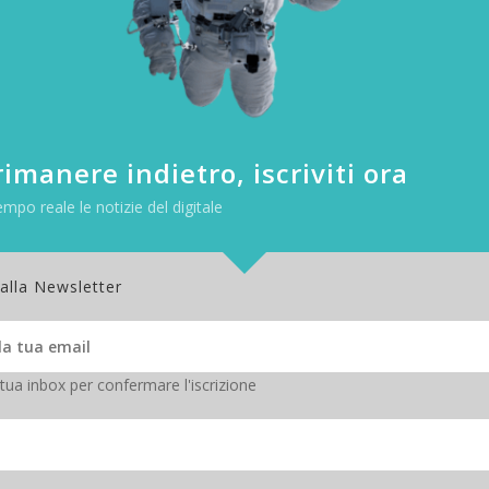
in classifica sia Facebook (13% del tempo di impiego). Tra le altre più
dato da solo è interessante, ma lo diventa ancor di più se pensiamo
ia di app, diventa difficile capire come possano sopravvivere se in real
e spendiamo l’80% del tempo con sole 5 applicazioni; ma approfondend
indagine scopriamo che le applicazioni preferite sono quelle di messagg
dente le app che offrono servizi di genere diverso.
imanere indietro, iscriviti ora
tano essere più immediate e gratificanti, mentre quelle che svolgono f
te.
empo reale le notizie del digitale
 in dettaglio perché le persone tendono ad allontanarsi dalle app più
zioni, soprattutto di messaggistica, che sono entrate ormai a far part
 alla Newsletter
o sempre restie a provare cose nuove, senza vederne un ritorno immedi
e per semplificarsi la vita, anche nelle cose più pratiche.
rso la programmazione dei bot, che dovrebbero essere il prossimo sta
l’intelligenza artificiale.
 tua inbox per confermare l'iscrizione
 interrogati, bisogna conoscerne il funzionamento.