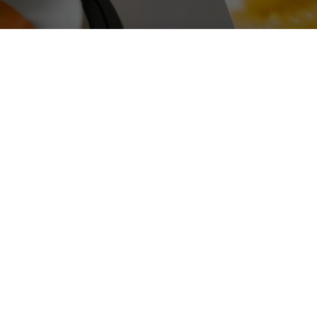
 per alimenti da usare in c
HARDWARE & SOFTWARE
|
licativo della stampa in 3D, uno degli ambiti 