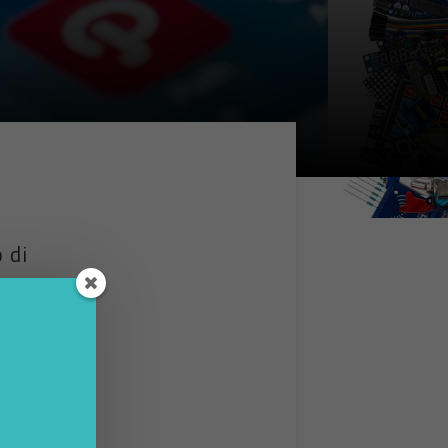
 di
e
rca
app per
l