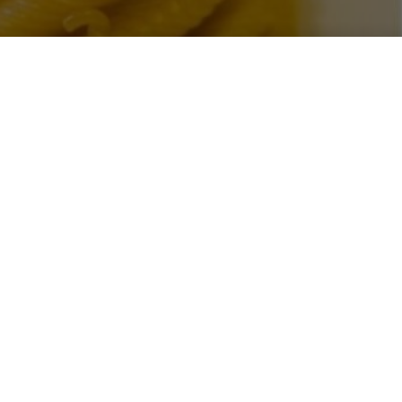
asa, tutti i
del