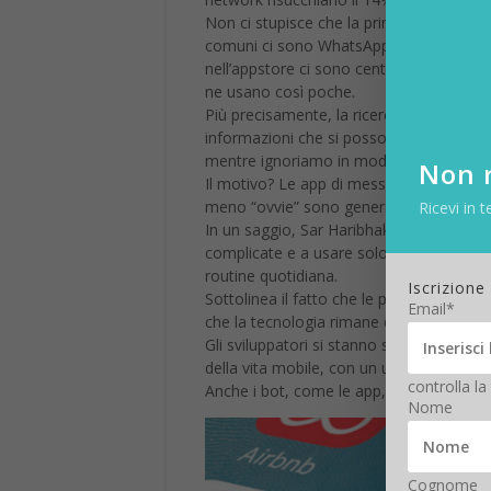
Non ci stupisce che la prima delle 5 app 
comuni ci sono WhatsApp e Snapchat. Il 
nell’appstore ci sono centinaia di miglia
ne usano così poche.
Più precisamente, la ricerca ci dice ch
informazioni che si possono trarre dall’
mentre ignoriamo in modo abbastanza evi
Non r
Il motivo? Le app di messaggistica risul
meno “ovvie” sono generalmente ignora
Ricevi in t
In un saggio, Sar Haribhakti ha spiegato
complicate e a usare solo cinque applica
routine quotidiana.
Iscrizione
Sottolinea il fatto che le persone sian
Email*
che la tecnologia rimane qualcosa da usar
Gli sviluppatori si stanno spostando ve
della vita mobile, con un uso massiccio del
controlla la
Anche i bot, come le app, vanno trovati,
Nome
Cognome