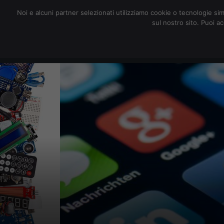
redazione@digitalic.it
Noi e alcuni partner selezionati utilizziamo cookie o tecnologie sim
sul nostro sito. Puoi a
Hardware & Software
D