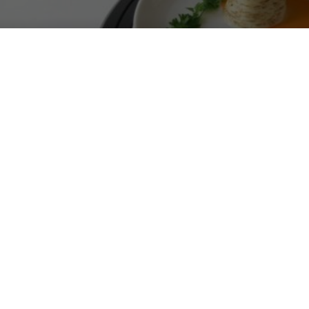
La stampante 3D
giorni
DA
FRANCESCO MARINO
|
8 AGO 2016
|
Di tutto il potenziale app