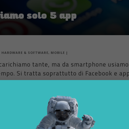
iamo solo 5 app
|
HARDWARE & SOFTWARE
,
MOBILE
|
 scarichiamo tante, ma da smartphone usiamo
empo. Si tratta soprattutto di Facebook e app
, BlackBerry, Windows phone, in grado di fare le cose più disparate. N
e, sui nostri smartphone. Eppure
uno studio Forrester
condotto su ci
rivela che gli utenti passano l’80% del loro tempo solo su 5 app.
to che assorbono l’85% del tempo speso sul cellulare. In generale, le 
 sopravvento sulle altre con, in totale, il 21% del tempo speso. I socia
pari a 25 minuti ogni giorno, in media.