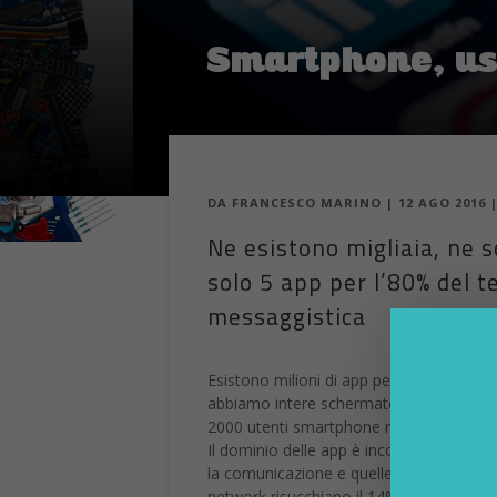
Smartphone, us
DA
FRANCESCO MARINO
|
12 AGO 2016
Ne esistono migliaia, ne
solo 5 app per l’80% del t
messaggistica
Esistono milioni di app per iOS, Android
abbiamo intere schermate, piene di icon
2000 utenti smartphone negli Stati Uniti 
Il dominio delle app è incontrastato, da
la comunicazione e quelle social hanno il
network risucchiano il 14% del consumo, 