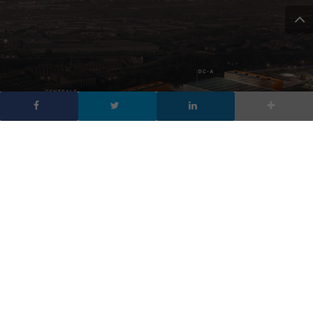
Global Cloud Data Center:
il campus Aruba è il più
grande d’Italia
DA
FRANCESCO MARINO
|
6 GIU 2017
|
HARDWARE & SOFTWARE
|
A soli 30 km da Milano, Aruba realizza Global Cloud
Data Center, il suo terzo data center italiano, campus