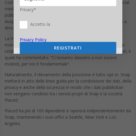
Così come avviene con i suoi competitor nell’industria dei social
media, Snap ottiene la maggior parte delle sue entrate dalla
Privacy*
pubblicità mobile e con questa mossa spera interrompere il
duopolio spartito tra Facebook e Google, sempre che riesca a
Accetto la
dimostrare che anche i suoi annunci funzionano.
La mossa sembra essere un passo in avanti verso il
Privacy Policy
monitoraggio online, andando un po’ contro al disprezzo mai
REGISTRATI
celato da parte dell’ex direttore generale di Snap, Evan Spiegel, il
quale ha commentato: “Ci teniamo davvero a non essere
molesti, per noi è fondamentale”.
Naturalmente, il rilevamento della posizione è tutto opt-in. Snap
metterà in atto delle linee guida per la condivisione dei dati, della
privacy e anche della sicurezza in modo che i dati pubblicitari
non vengano condivisi tra i servizi propri di Snap e la società
Placed.
Placed ha più di 100 dipendenti e opererà indipendentemente da
Snap, mantenendo i suoi uffici a Seattle, New York e Los
Angeles.