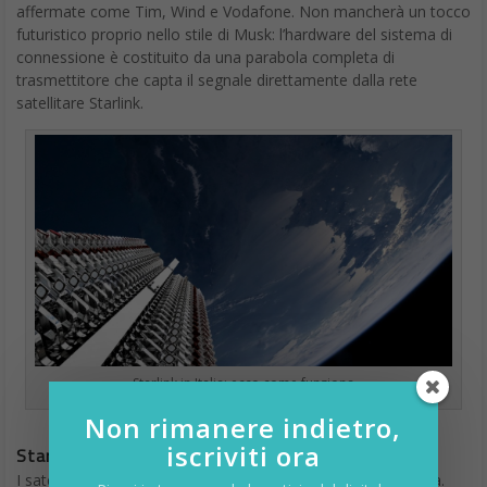
affermate come Tim, Wind e Vodafone. Non mancherà un tocco
futuristico proprio nello stile di Musk: l’hardware del sistema di
connessione è costituito da una parabola completa di
trasmettitore che capta il segnale direttamente dalla rete
satellitare Starlink.
Starlink in Italia: ecco come funziona
Non rimanere indietro,
iscriviti ora
Starlink, come funziona
I satelliti dell’azienda texana di Musk coprono l’intero pianeta.