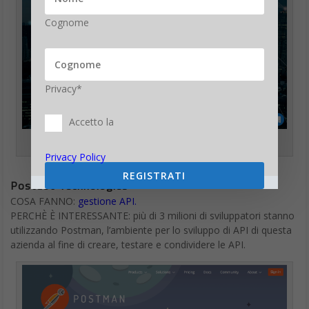
Cognome
Privacy*
Accetto la
Startup più innovative nel software 2018: Veritone
Privacy Policy
REGISTRATI
Postdot Technologies
COSA FANNO:
gestione API.
PERCHÈ È INTERESSANTE: più di 3 milioni di sviluppatori stanno
utilizzando Postman, l’ambiente per lo sviluppo di API di questa
azienda al fine di creare, testare e condividere le API.