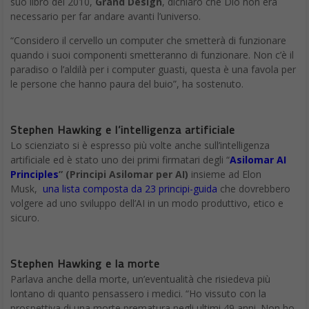
suo libro del 2010,
Grand Design
, dichiarò che Dio non era
necessario per far andare avanti l’universo.
“Considero il cervello un computer che smetterà di funzionare
quando i suoi componenti smetteranno di funzionare. Non c’è il
paradiso o l’aldilà per i computer guasti, questa è una favola per
le persone che hanno paura del buio”, ha sostenuto.
Stephen Hawking e l’intelligenza artificiale
Lo scienziato si è espresso più volte anche sull’intelligenza
artificiale ed è stato uno dei primi firmatari degli “
Asilomar AI
Principles
” (Principi Asilomar per AI)
insieme ad Elon
Musk,
una lista composta da 23 principi-guida
che dovrebbero
volgere ad uno sviluppo dell’AI in un modo produttivo, etico e
sicuro.
Stephen Hawking e la morte
Parlava anche della morte, un’eventualità che risiedeva più
lontano di quanto pensassero i medici. “Ho vissuto con la
prospettiva di una morte prematura negli ultimi 49 anni. Non ho