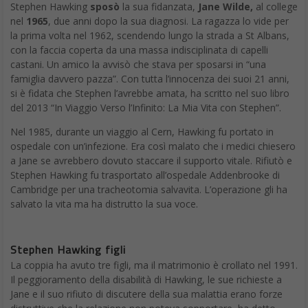
Stephen Hawking
sposò
la sua fidanzata,
Jane Wilde,
al college
nel
1965
, due anni dopo la sua diagnosi. La ragazza lo vide per
la prima volta nel 1962, scendendo lungo la strada a St Albans,
con la faccia coperta da una massa indisciplinata di capelli
castani. Un amico la avvisò che stava per sposarsi in “una
famiglia davvero pazza”. Con tutta l’innocenza dei suoi 21 anni,
si è fidata che Stephen l’avrebbe amata, ha scritto nel suo libro
del 2013 “In Viaggio Verso l’Infinito: La Mia Vita con Stephen”.
Nel 1985, durante un viaggio al Cern, Hawking fu portato in
ospedale con un’infezione. Era così malato che i medici chiesero
a Jane se avrebbero dovuto staccare il supporto vitale. Rifiutò e
Stephen Hawking fu trasportato all’ospedale Addenbrooke di
Cambridge per una tracheotomia salvavita. L’operazione gli ha
salvato la vita ma ha distrutto la sua voce.
Stephen Hawking figli
La coppia ha avuto tre figli, ma il matrimonio è crollato nel 1991.
Il peggioramento della disabilità di Hawking, le sue richieste a
Jane e il suo rifiuto di discutere della sua malattia erano forze