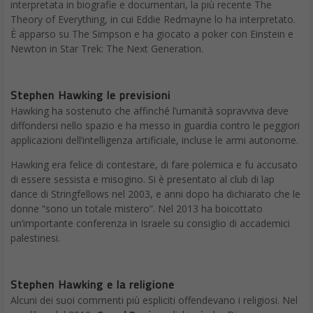
interpretata in biografie e documentari, la più recente The
Theory of Everything, in cui Eddie Redmayne lo ha interpretato.
È apparso su The Simpson e ha giocato a poker con Einstein e
Newton in Star Trek: The Next Generation.
Stephen Hawking le previsioni
Hawking ha sostenuto che affinché l’umanità sopravviva deve
diffondersi nello spazio e ha messo in guardia contro le peggiori
applicazioni dell’intelligenza artificiale, incluse le armi autonome.
Hawking era felice di contestare, di fare polemica e fu accusato
di essere sessista e misogino. Si è presentato al club di lap
dance di Stringfellows nel 2003, e anni dopo ha dichiarato che le
donne “sono un totale mistero”. Nel 2013 ha boicottato
un’importante conferenza in Israele su consiglio di accademici
palestinesi.
Stephen Hawking e la religione
Alcuni dei suoi commenti più espliciti offendevano i religiosi. Nel