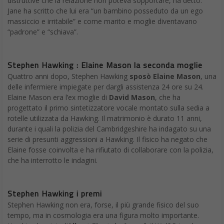
distruttive che la relazione non poteva sopportare, ha detto.
Jane ha scritto che lui era “un bambino posseduto da un ego
massiccio e irritabile” e come marito e moglie diventavano
“padrone” e “schiava”.
Stephen Hawking :
Elaine Mason
la seconda moglie
Quattro anni dopo, Stephen Hawking
sposò
Elaine Mason
, una
delle infermiere impiegate per dargli assistenza 24 ore su 24.
Elaine Mason era l’ex moglie di
David Mason
, che ha
progettato il primo sintetizzatore vocale montato sulla sedia a
rotelle utilizzata da Hawking. Il matrimonio è durato 11 anni,
durante i quali la polizia del Cambridgeshire ha indagato su una
serie di presunti aggressioni a Hawking. Il fisico ha negato che
Elaine fosse coinvolta e ha rifiutato di collaborare con la polizia,
che ha interrotto le indagini.
Stephen Hawking i premi
Stephen Hawking non era, forse, il più grande fisico del suo
tempo, ma in cosmologia era una figura molto importante.