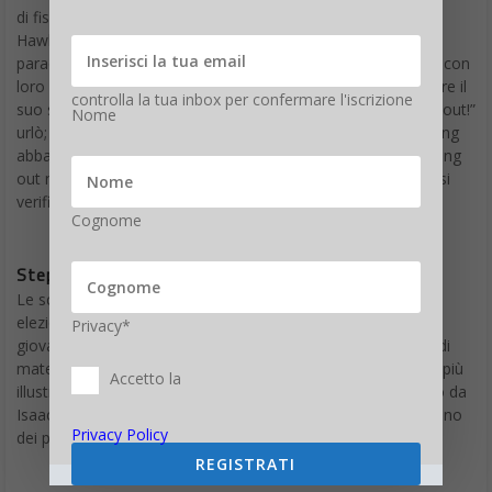
di fisica teorica all’Università di Southampton, ricorda come
Hawking annunciò ai studenti la sua inversione a U sul
paradosso informativo. Stava discutendo delle loro ricerche con
loro al pub quando Taylor si accorse che stava facendo girare il
controlla la tua inbox per confermare l'iscrizione
suo sintetizzatore vocale al massimo. “Sto facendo coming out!”
Nome
urlò; l’intero pub si voltò e guardò il gruppo prima che Hawking
abbassasse il volume e chiarisse la frase: “Sto facendo coming
out nell’ammettere che forse la perdita di informazioni non si
verifica”.
Cognome
Stephen Hawking la carriera
Le scoperte di
Stephen Hawking
portarono alla alla sua
elezione nel 1974 alla Royal Society all’età eccezionalmente
Privacy*
giovane di 32 anni. Cinque anni dopo, divenne il professore di
matematica Lucasiano a Cambridge, probabilmente il ruolo più
Accetto la
illustre della Gran Bretagna, uno precedentemente detenuto da
Isaac Newton, Charles Babbage e Paul Dirac, quest’ultimo uno
Privacy Policy
dei padri fondatori della meccanica quantistica.
REGISTRATI