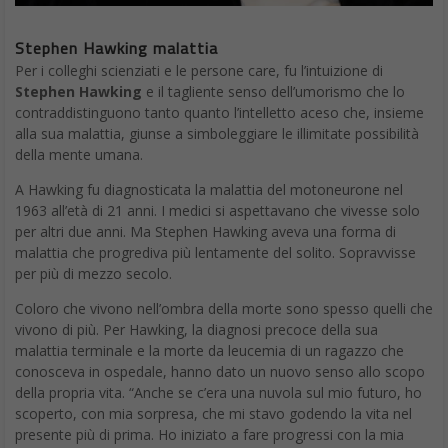
Stephen Hawking malattia
Per i colleghi scienziati e le persone care, fu l’intuizione di
Stephen Hawking
e il tagliente senso dell’umorismo che lo
contraddistinguono tanto quanto l’intelletto aceso che, insieme
alla sua malattia, giunse a simboleggiare le illimitate possibilità
della mente umana.
A Hawking fu diagnosticata la malattia del motoneurone nel
1963 all’età di 21 anni. I medici si aspettavano che vivesse solo
per altri due anni. Ma Stephen Hawking aveva una forma di
malattia che progrediva più lentamente del solito. Sopravvisse
per più di mezzo secolo.
Coloro che vivono nell’ombra della morte sono spesso quelli che
vivono di più. Per Hawking, la diagnosi precoce della sua
malattia terminale e la morte da leucemia di un ragazzo che
conosceva in ospedale, hanno dato un nuovo senso allo scopo
della propria vita. “Anche se c’era una nuvola sul mio futuro, ho
scoperto, con mia sorpresa, che mi stavo godendo la vita nel
presente più di prima. Ho iniziato a fare progressi con la mia