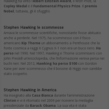
Hawking ha vinto l’
Albert Einstein Award
, il Wolf Prize, la
Copley Medal
e il
Fundamental Physics Prize
. Il
premio
Nobel
, tuttavia, gli è sfuggito.
Stephen Hawking le scommesse
Amava le scommesse scientifiche, nonostante fosse abituato
anche a perderle. Nel 1975, ha scommesso con il fisico
americano
Kip Thorne
un abbonamento a Penthouse che la
fonte cosmica a raggi X Cygnus X-1 non era un buco nero.
Ha
perso
nel 1990. Nel 1997, Hawking e Thorne scommisero con
John Preskill un’enciclopedia, che l’informazione veniva persa nei
buchi neri. Nel 2012,
Hawking ha perso $100
con Gordon
Kane per aver scommesso che il bosone di Higgs non sarebbe
stato scoperto.
Stephen Hawking in America
Ha insegnato alla
Casa Bianca
durante l’amministrazione
Clinton
e vi è ritornato nel 2009 per ricevere la medaglia
presidenziale da
Barack Obama
. La sua vita è stata