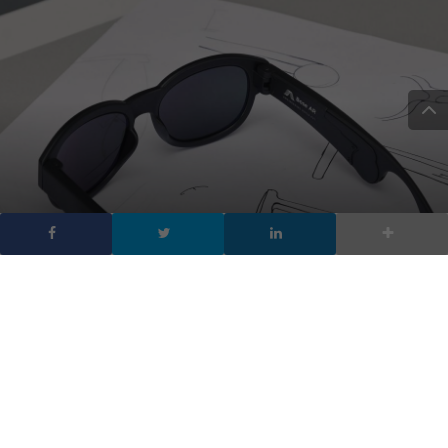
Gli occhiali Bose a Realtà
Aumentata, da ascoltare
DA
FRANCESCO MARINO
|
14 MAR 2018
|
HARDWARE &
SOFTWARE
|