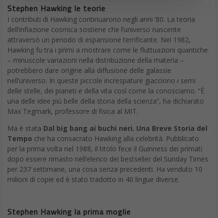
Stephen Hawking le teorie
I contributi di Hawking continuarono negli anni ’80. La teoria
dell’inflazione cosmica sostiene che l’universo nascente
attraversò un periodo di espansione terrificante. Nel 1982,
Hawking fu tra i primi a mostrare come le fluttuazioni quantiche
– minuscole variazioni nella distribuzione della materia –
potrebbero dare origine alla diffusione delle galassie
nell’universo. In queste piccole increspature giacciono i semi
delle stelle, dei pianeti e della vita così come la conosciamo. “È
una delle idee più belle della storia della scienza”, ha dichiarato
Max Tegmark, professore di fisica al MIT.
Ma è stata
Dal big bang ai buchi neri.
Una Breve Storia del
Tempo
che ha consacrato Hawking alla celebrità. Pubblicato
per la prima volta nel 1988, il titolo fece il Guinness dei primati
dopo essere rimasto nell’elenco dei bestseller del Sunday Times
per 237 settimane, una cosa senza precedenti. Ha venduto 10
milioni di copie ed è stato tradotto in 40 lingue diverse.
Stephen Hawking la prima moglie