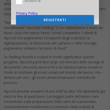
Accetto la
viene salvato su hard media come i CD o i DVD anziché sul
cloud. E non lo fanno perché ritengano quest’ultimo poco sicuro,
Privacy Policy
ma perché gli hard media sono decisamente più economici.
REGISTRATI
“Noi chiediamo un compenso per ogni immagine registrata
mensilmente” racconta Fielding “E non addebitiamo il resto dei
lavori, cosa che invece fanno i nostri competitor. I clienti di
Ripcord non pagheranno il trasporto degli scatoloni, la
digitalizzazione, la distruzione del cartaceo e dello storage,
pagheranno soltanto l’accesso al cloud”.
Se Fielding riuscirà a scalare in modo significativo questo
progetto, Ripcord potrà farsi largo nel mercato dello storage di
documenti. Una volta ancora l’AI e la robotica hanno trovato il
modo di sostituire gli esseri umani nel mondo del lavoro, ma –
almeno per ora – gli esseri umani rimarranno coinvolti nei
processi.
Ripcord prevede avvalersi di uno staff di oltre 100 dipendenti già
entro la fine di quest’anno. La maggior parte del lavoro sarà
concentrato sulla preparazione della carta da scansionare,
sostanzialmente trasferendo il contenuto della scatola di