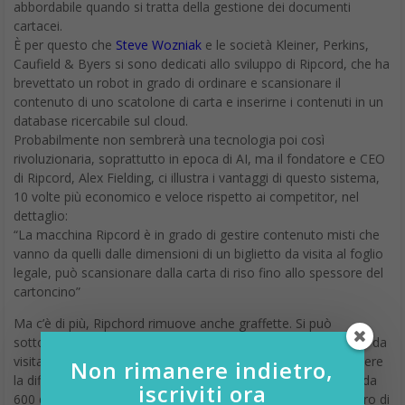
abbordabile quando si tratta della gestione dei documenti
cartacei.
È per questo che
Steve Wozniak
e le società Kleiner, Perkins,
Caufield & Byers si sono dedicati allo sviluppo di Ripcord, che ha
brevettato un robot in grado di ordinare e scansionare il
contenuto di uno scatolone di carta e inserirne i contenuti in un
database ricercabile sul cloud.
Probabilmente non sembrerà una tecnologia poi così
rivoluzionaria, soprattutto in epoca di AI, ma il fondatore e CEO
di Ripcord, Alex Fielding, ci illustra i vantaggi di questo sistema,
10 volte più economico e veloce rispetto ai competitor, nel
dettaglio:
“La macchina Ripcord è in grado di gestire contenuto misti che
vanno da quelli dalle dimensioni di un biglietto da visita al foglio
legale, può scansionare dalla carta di riso fino allo spessore del
cartoncino”
Ma c’è di più, Ripchord rimuove anche graffette. Si può
sottoporre a Ripcord una scatola piena di moduli HR, biglietti da
visita e bolle di spedizione, e il sistema non sa solo riconoscere
Non rimanere indietro,
la differenza tra loro, ma li scansionerà con una risoluzione da
iscriviti ora
600 dpi e li ordinerà nel database del cloud di Amazon nel giro di