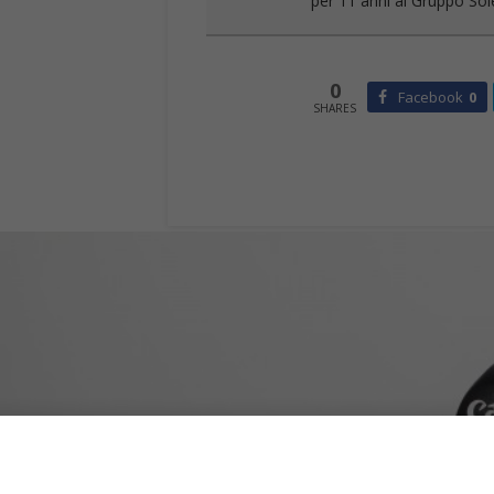
per 11 anni al Gruppo Sole
0
Facebook
0
SHARES