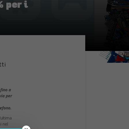
 per i
tti
fino a
via per
lefono.
’ultima
i nel