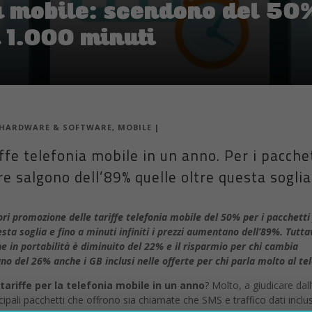
ia mobile: scendono del 50%
a 1.000 minuti
HARDWARE & SOFTWARE
,
MOBILE
|
ffe telefonia mobile in un anno. Per i pacche
e salgono dell’89% quelle oltre questa soglia
ri promozione delle tariffe telefonia mobile del 50% per i pacchetti 
esta soglia e fino a minuti infiniti i prezzi aumentano dell’89%. Tutta
ne in portabilità è diminuito del 22% e il risparmio per chi cambia
o del 26% anche i GB inclusi nelle offerte per chi parla molto al te
tariffe per la
telefonia mobile
in un anno
? Molto, a giudicare dall
incipali pacchetti che offrono sia chiamate che SMS e traffico dati inclus