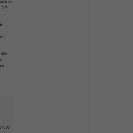
uesto
a
2,7
 è
ti:
alle
le
te.
vorato