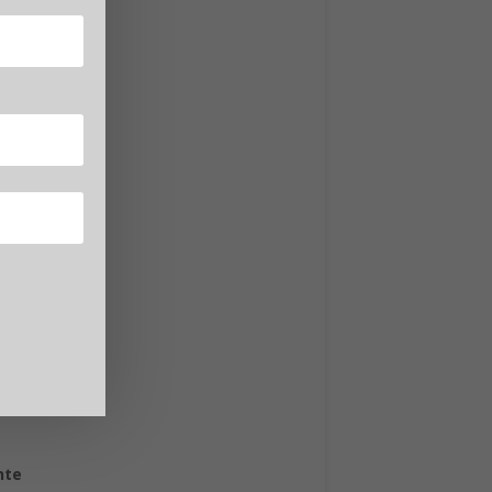
a del
 circa
.
ano
nte