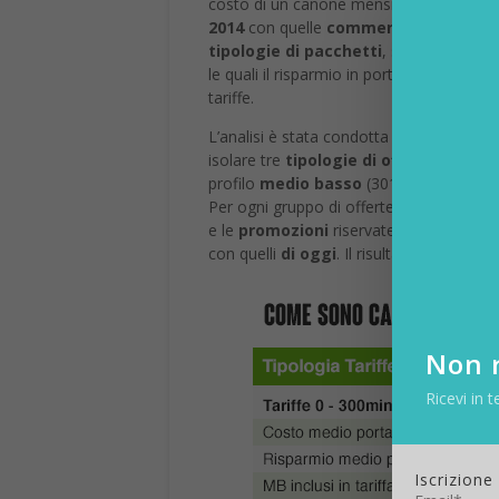
costo di un canone mensile. L’osservat
2014
con quelle
commercializzate og
tipologie di pacchetti
, soprattutto pe
le quali il risparmio in portabilità è trip
tariffe.
L’analisi è stata condotta suddividendo l
isolare tre
tipologie di offerte adatte
profilo
medio basso
(301 – 1000 minuti
Per ogni gruppo di offerte è stato
calco
e le
promozioni
riservate ai nuovi client
con quelli
di oggi
. Il risultato è riassun
Non r
Ricevi in t
Iscrizione