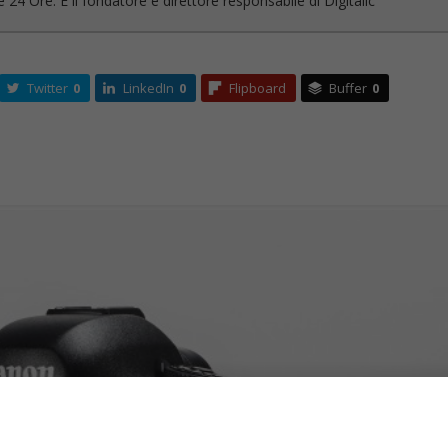
 24 Ore. È il fondatore e direttore responsabile di Digitalic
Twitter
0
LinkedIn
0
Flipboard
Buffer
0