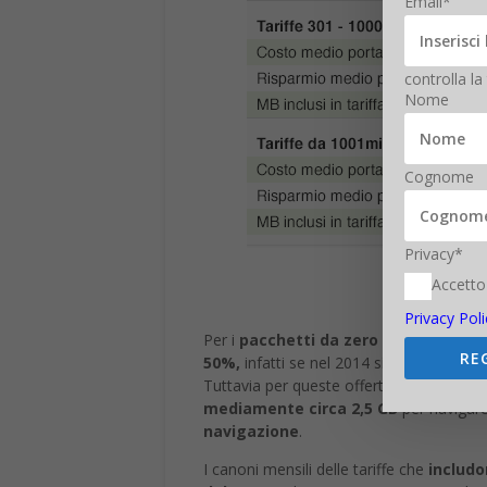
Email*
controlla la
Nome
Cognome
Privacy*
Accetto
Privacy Poli
Per i
pacchetti da zero fino a 300 min
RE
50%,
infatti se nel 2014 si doveva pagar
Tuttavia per queste offerte sono diminuiti 
mediamente circa 2,5 GB
per navigar
navigazione
.
I canoni mensili delle tariffe che
includo