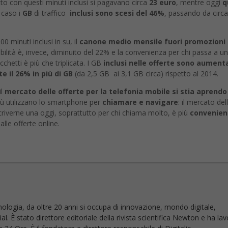
o con questi minuti inclusi si pagavano circa
23
euro
, mentre oggi
q
 caso i
GB
di traffico
inclusi sono scesi del 46%
, passando da circ
 minuti inclusi in su, il
canone medio mensile fuori promozioni
abilità è, invece, diminuito del 22% e la convenienza per chi passa a un
hetti è più che triplicata. I GB
inclusi nelle offerte sono aumenta
 il 26% in più di GB
(da 2,5 GB ai 3,1 GB circa) rispetto al 2014.
il
mercato delle offerte per la telefonia mobile si stia aprendo
ù utilizzano lo smartphone per
chiamare e navigare
: il mercato del
criverne una oggi, soprattutto per chi chiama molto, è più
convenien
lle offerte online.
nologia, da oltre 20 anni si occupa di innovazione, mondo digitale,
l. È stato direttore editoriale della rivista scientifica Newton e ha la