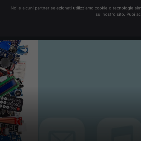
redazione@digitalic.it
Noi e alcuni partner selezionati utilizziamo cookie o tecnologie sim
sul nostro sito. Puoi a
Hardware & Software
D