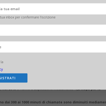
 tua inbox per confermare l'iscrizione
 la
cy
uti inclusi
la media dei canoni mensili fuori promozione è
diminuit
GISTRATI
e in media poco più di 21,54 euro, oggi il costo è
sceso a 10,73 euro
del 53% i GB inclusi per il traffico dati: se nel
2014
i
gestori offriv
e,
nel 2015
si hanno a disposizione mediamente
1,2 Mbps per la
no dai 300 ai 1000 minuti di chiamate sono diminuiti mediame