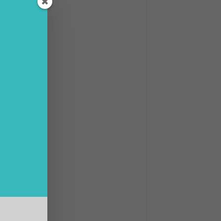
e nel
ffe per
modo da
uti),
te).
offerte
ati