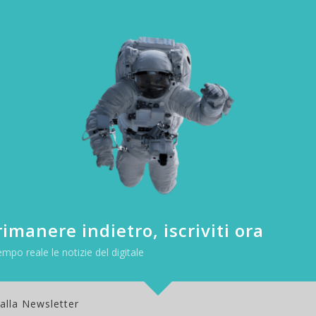
orio ha messo a
confronto costi e promozioni delle tariffe offert
gi
. Il risultato mostra un
calo dei costi in portabilità per tutte le
r i pacchetti che offrono dai 1000 minuti di conversazione gratuiti, tari
licato. Aumentano anche i GB di traffico dati inclusi in questa tipologia di
e tariffe in base ai minuti offerti con l’abbonamento o ricaricabile in 
 ad altrettanti ipotetici consumatori
: profilo
basso
( 0 – 300 min
 di chiamate), profilo
alto
(da 1001 a infiniti minuti di chiamate gratui
lato il costo medio standard,
i
GB
per la navigazione inclusi nelle 
i (portabilità del numero). Sono stati raccolti i dati del
2014
e confront
to nella seguente tabella:
imanere indietro, iscriviti ora
empo reale le notizie del digitale
 alla Newsletter