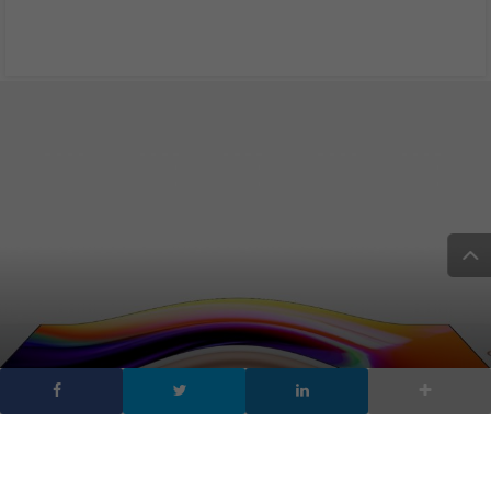
Apple sogna l’ iPhone
pieghevole e sceglie LG