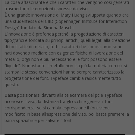
La cosa affascinante è che i caratteri che vengono così generati
trasmettono le emozioni espresse dal viso.
È una grande innovazione di Mary Huang sviluppata quando era
una studentessa del CIID (Copenhagen Institute for Interaction
Design) fondato da Simona Maschi.
L’innovazione è profonda perché la progettazione di caratteri
tipografici è fondata su principi antichi, quelli legati alla creazione
di font fatte di metallo, tutti i caratteri che conosciamo sono
nati dovendo mediare con esigenze fisiche di lavorazione del
metallo, oggi non è più necessario e le font possono essere
“liquide”. Nonostante il metallo non sia più la materia con cui si
stampa le stesse convenzioni hanno sempre caratterizzato la
progettazione dei font. Typeface cambia radicalmente tutto
questo.
Basta posizionarsi davanti alla telecamera del pc e Typeface
riconosce il viso, la distanza tra gli occhi e genera il font
corrispondenza, se si cambia espressione il font viene
modificato in base all’espressione del viso, poi basta premere la
barra spaziatrice per salvare il font.