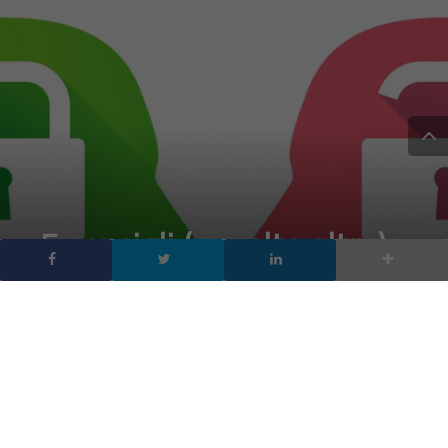
5 consigli (e molto altro)
per proteggere il proprio
business dalle minacce
digitali