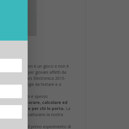
 questo oggetto non è un gioco e non è
ente studiato per giovani affetti da
progetto Sparks Ars Electronica 2015-
 nuove tecnologie da testare e a
n ambito Adhd.
altri esseri umani e spesso
iesce a monitorare, calcolare ed
da assistente per chi lo porta.
La
quali situazioni catturano la nostra
 onde cerebrali. Il primo esperimento di