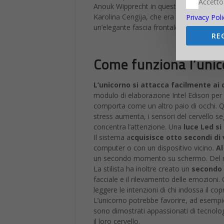
Accetto
Anouk Wipprecht in questo campo è avven
Karolina Cengija, che era interessata all’
Privacy Poli
un’elegante fascia frontale. Se chi indo
RE
Come funziona l’unic
L’unicorno si attacca facilmente ai 
modulo di elaborazione Intel Edison per 
comporta come un altro paio di occhi. Quan
stress aumenta, i sensori del cervello s
concentra l’attenzione. Una
luce Led s
Il sistema a
cquisisce otto secondi di
computer o con un dispositivo vicino.
Al
un secondo momento su schermo. Del resto
La stilista ha inoltre creato un
secondo 
facciale e il rilevamento delle emozioni
leggere le intenzioni di chi indossa il cop
L’unicorno potrebbe favorire, ad esempio, 
sono dimostrati appassionati di tecnolog
il loro cervello.