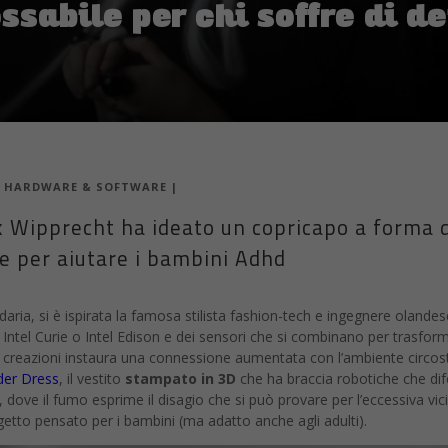
sabile per chi soffre di de
|
HARDWARE & SOFTWARE
|
k Wipprecht ha ideato un copricapo a forma di
e per aiutare i bambini Adhd
aria, si è ispirata la famosa stilista fashion-tech e ingegnere olande
 Intel Curie o Intel Edison e dei sensori che si combinano per trasform
e creazioni instaura una connessione aumentata con l’ambiente circos
der Dress
, il vestito
stampato in 3D
che ha braccia robotiche che dif
, dove il fumo esprime il disagio che si può provare per l’eccessiva vicin
etto pensato per i bambini (ma adatto anche agli adulti).