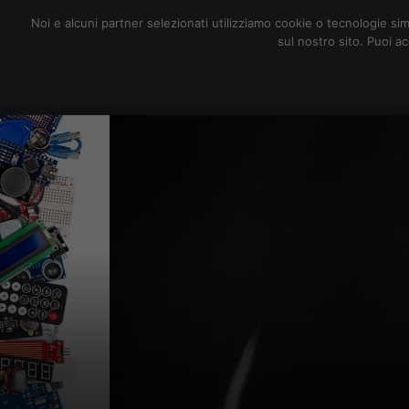
redazione@digitalic.it
Noi e alcuni partner selezionati utilizziamo cookie o tecnologie sim
sul nostro sito. Puoi a
Hardware & Software
D