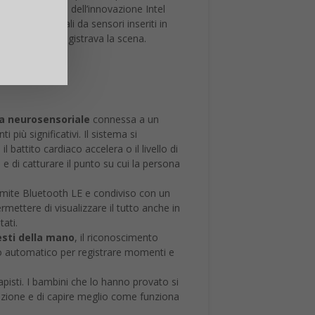
n l’ingegnere dell’innovazione Intel
e onde cerebrali da sensori inseriti in
 nel vestito registrava la scena.
a neurosensoriale
connessa a un
ù significativi. Il sistema si
 battito cardiaco accelera o il livello di
a
e di catturare il punto su cui la persona
tramite Bluetooth LE e condiviso con un
rmettere di visualizzare il tutto anche in
ati.
esti della mano
, il riconoscimento
nto automatico per registrare momenti e
rapisti. I bambini che lo hanno provato si
enzione e di capire meglio come funziona