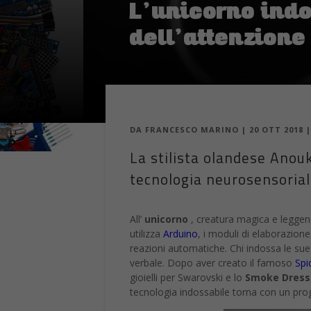
L’unicorno indos
dell’attenzione
DA
FRANCESCO MARINO
|
20 OTT 2018
La stilista olandese Anou
tecnologia neurosensorial
All’
unicorno
, creatura magica e leggend
utilizza
Arduino
, i moduli di elaborazione
reazioni automatiche. Chi indossa le su
verbale. Dopo aver creato il famoso
Spi
gioielli per Swarovski e lo
Smoke Dress
tecnologia indossabile torna con un prog