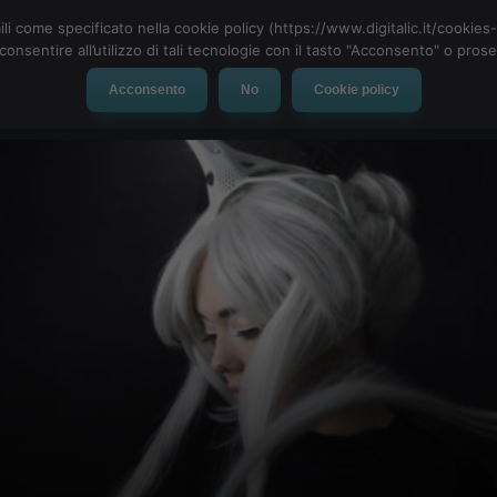
ili come specificato nella cookie policy (https://www.digitalic.it/cookie
cconsentire all’utilizzo di tali tecnologie con il tasto "Acconsento" o pro
Acconsento
No
Cookie policy
evice
Social Network
App
Automotive
Tech-News