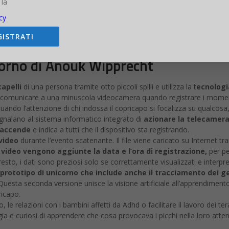
 la
uto nel 2014, quando ha creato il Synapse Dress in collaborazione co
elaborazione di biosegnali wireless. Quel vestito acquisiva i segnali dell
cy
ssava l’abito si emozionava o si spaventava, una telecamera incorporata
GISTRATI
orno di Anouk Wipprecht
capelli
di una persona tramite otto piccoli spilli e utilizza la t
ecnologi
comunicare a una minuscola videocamera quando registrare i momenti pi
do l’attenzione di chi indossa il copricapo si focalizza su qualcosa, il
egnalano al sistema informatico integrato di
azionare la telecamer
i accende
e indica a tutti che il dispositivo sta registrando.
 video
durante l’evento scatenante. Il file viene caricato su Internet 
 video vengono aggiunte la data e l’ora di registrazione,
per pe
, i dati sono preziosi solo se correttamente visualizzati e interpret
prototipo di unicorno che include anche il tracciamento dei g
. Questa seconda versione unisce la visione artificiale all’apprendime
ricapo.
le relazioni con i bambini affetti da Adhd o facilitare il lavoro dei te
ia e curiosi di apprendere che cosa provocava i picchi nella loro att