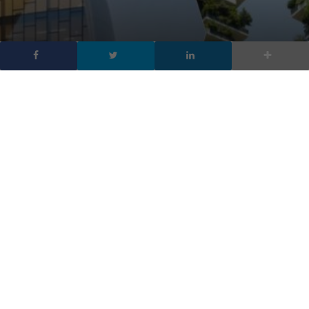
I 15 edifici più belli del
mondo
DA
FRANCESCO MARINO
|
13 DIC 2017
|
TECH-NEWS
|
Sono gli edifici più belli del mondo, i 15 più
spettacolari della Terra, i palazzi antichi più belli e gli
edifici moderni più famosi
Sono gli
edifici più belli del mondo
, i 15 palazzi più
spettacolari della Terra,
i palazzi antichi più belli
e gli
edifici
moderni più famosi
. Scoprili in questa lista