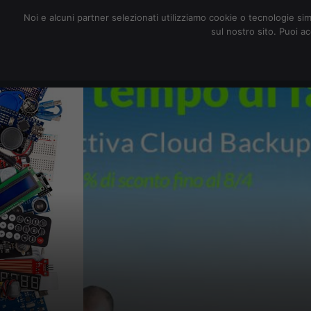
redazione@digitalic.it
Noi e alcuni partner selezionati utilizziamo cookie o tecnologie sim
sul nostro sito. Puoi a
Hardware & Software
D