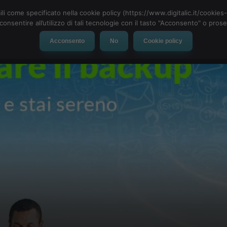
ili come specificato nella cookie policy (https://www.digitalic.it/cookie
cconsentire all’utilizzo di tali tecnologie con il tasto "Acconsento" o pro
Acconsento
No
Cookie policy
evice
Social Network
App
Automotive
Tech-News