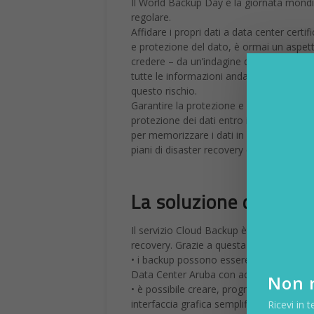
Il World Backup Day è la giornata mondia
regolare.
Affidare i propri dati a data center certi
e protezione del dato, è ormai un aspetto
credere – da un’indagine del 2017, sono st
tutte le informazioni andate perse se no
questo rischio.
Garantire la protezione e la sicurezza d
protezione dei dati entro il 25 maggio 20
per memorizzare i dati in modo sicuro ed
piani di disaster recovery e soluzioni di b
La soluzione di Clou
Il servizio Cloud Backup è ideale per la g
recovery. Grazie a questa soluzione:
• i backup possono essere programmati c
Data Center Aruba con accesso protetto
Non r
• è possibile creare, programmare e ripr
interfaccia grafica semplificata;
Ricevi in t