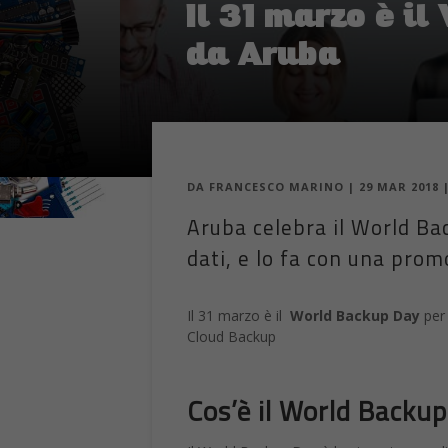
Il 31 marzo è i
da Aruba
DA
FRANCESCO MARINO
|
29 MAR 2018
Aruba celebra il World Bac
dati, e lo fa con una pro
Il 31 marzo è il
World Backup Day
per 
Cloud Backup
Cos’è il World Backu