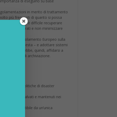
’importanza di eseguirlo su base
e regolamentazioni in merito di trattamento
molto più frequenti di quanto si possa
dali1 – e spesso è difficile recuperare
cogliere impreparati e non minimizzare
conformi al Regolamento Europeo sulla
ne facciano richiesta – e adottare sistemi
 azienda dovrebbe, quindi, affidarsi a
ventuali guasti di archiviazione.
p Day
spetto delle politiche di disaster
zzati e sono salvati e mantenuti nei
urazione è gestibile da un’unica