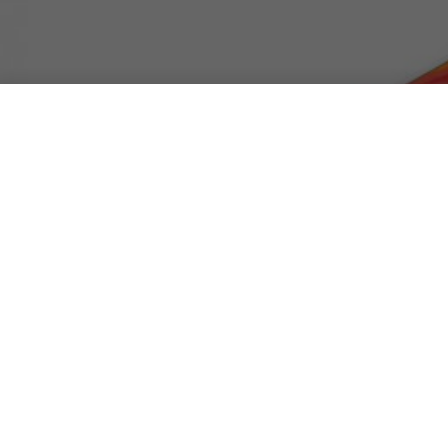
Xiaomi Mi Mix 
notch
DA
FRANCESCO MARINO
|
29 MAR 2018