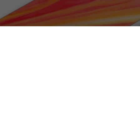
2S, lo smartphone senza co
|
HARDWARE & SOFTWARE
,
MOBILE
|