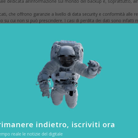
le dedicata all’informazione sul mondo del backup e, soprattutto, all
ficati, che offrono garanzie a livello di data security e conformità all
 su cui non si può prescindere. I casi di perdita dei dati sono infatti 
ati 3,62 milioni gli incidenti che hanno coinvolto perdite di dati azien
n si è provveduto a farne una copia. E’ importante, quindi, non farsi 
el dato è ancora più necessario oggi
in ottica GDPR
per poter essere 
18: ogni azienda dovrà garantire ai clienti l’accesso ai dati – qualora 
 assicurarsi che non possano essere cancellati accidentalmente. Ogni
ackup allo scopo di garantire integrità e ripristino dei dati in caso di e
d Backup di Aruba per il World Backu
estione e il mantenimento in piena sicurezza dei backup eseguiti, nel ri
on cadenza oraria, giornaliera, settimanale oppure ad orari personali
;
imanere indietro, iscriviti ora
istinare i backup in modo semplicissimo: qualsiasi operazione e config
empo reale le notizie del digitale