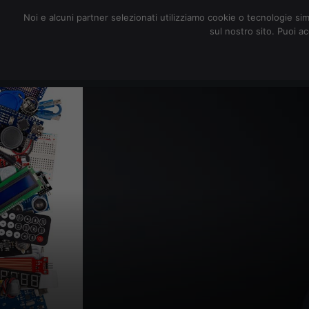
redazione@digitalic.it
Noi e alcuni partner selezionati utilizziamo cookie o tecnologie sim
sul nostro sito. Puoi a
Hardware & Software
D