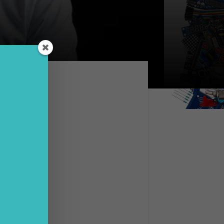
yXEL
li
ione
piti
mpre di