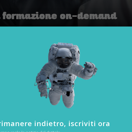
a formazione on-demand
HARDWARE & SOFTWARE
|
co di sfide, perché cambia il mercato, la
n questa costante espansione richiede
e
e una solida tecnologia gli elementi che hanno portato alla crescita di
Z
mpio di un’idea lanciata dall’Italia che ha aperto un nuovo mercato. “G
enti riguardo ai servizi e tra quelli a cui tengono di più c’è la conness
imanere indietro, iscriviti ora
les and marketing manager ZyXEL – in un albergo di alto livello gli os
 ma non alla connettività. L’apprezzamento di un soggiorno dipende se