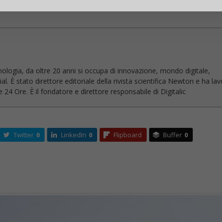
nologia, da oltre 20 anni si occupa di innovazione, mondo digitale,
l. È stato direttore editoriale della rivista scientifica Newton e ha la
 24 Ore. È il fondatore e direttore responsabile di Digitalic
Twitter
0
LinkedIn
0
Flipboard
Buffer
0