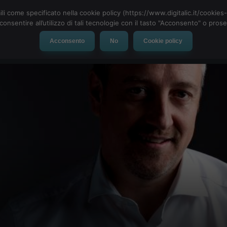
ili come specificato nella cookie policy (https://www.digitalic.it/cookie
cconsentire all’utilizzo di tali tecnologie con il tasto "Acconsento" o pro
Acconsento
No
Cookie policy
evice
Social Network
App
Automotive
Tech-News