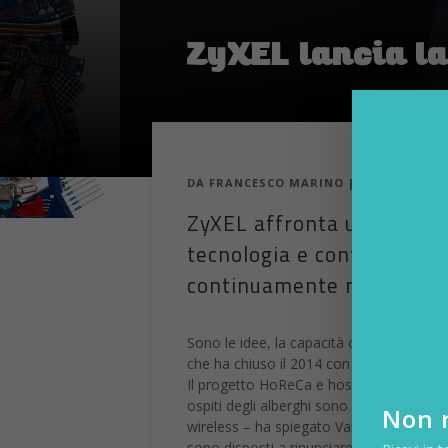
ZyXEL lancia l
DA
FRANCESCO MARINO
|
3 MAR 2015
|
ZyXEL affronta un 2015 ric
tecnologia e continuare i
continuamente nuove ide
Sono le idee, la capacità di realizzarle 
che ha chiuso il 2014 con un +15%.
Il progetto HoReCa e hospitality è un’ese
ospiti degli alberghi sono sempre più esig
Non r
wireless – ha spiegato Valerio Rosano, Sa
sono disposti a rinunciare alla piscina,