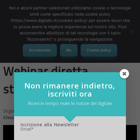
Noi e alcuni partner selezionati utilizziamo cookie o tecnologie
simili come specificato nella cookie policy
(https://www.digitalic.it/cookies-policy) per essere sicuri che
tu possa avere la migliore esperienza sul nostro sito. Puoi
MENU
acconsentire all’utilizzo di tali tecnologie con il tasto
"Acconsento" o proseguendo la navigazione.
La civiltà dei dati –
Acconsento
No
Cookie policy
Webinar diretta
streaming
Non rimanere indietro,
iscriviti ora
Ricevi in tempo reale le notizie del digitale
Segui il webinar 2.0
“La civiltà dei dati”
#CiviDati con
Deda
Cloud e IBM
Iscrizione alla Newsletter
Email*