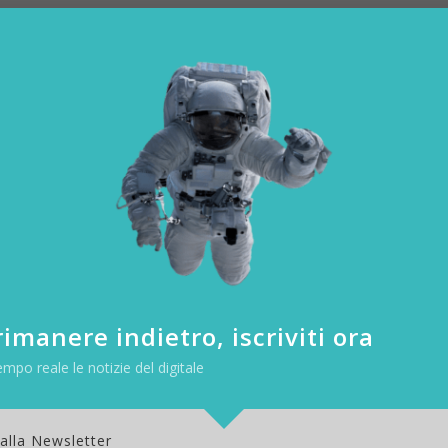
imanere indietro, iscriviti ora
empo reale le notizie del digitale
Twitter UK, candidatevi con un Tweet
 alla Newsletter