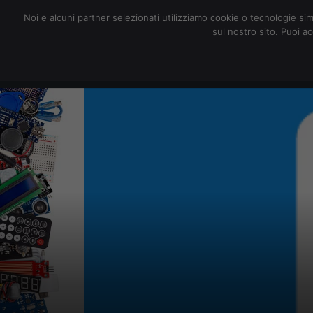
redazione@digitalic.it
Noi e alcuni partner selezionati utilizziamo cookie o tecnologie sim
sul nostro sito. Puoi a
Hardware & Software
D