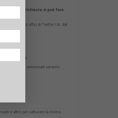
er a Londra e
la richiesta si può fare
sona nei diversi uffici di Twitter UK, dal
ttaglio.
, foto e moments.
nni. I candidati selezionati saranno
eads e altro per catturare la nostra