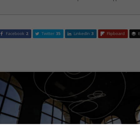
Facebook
2
Twitter
35
LinkedIn
3
Flipboard
B