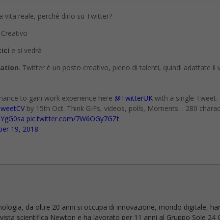
a vita reale, perché dirlo su Twitter?
 Creativo
ici
e si vedrà
cation
. Twitter è un posto creativo, pieno di talenti, quindi adattate il
ance to gain work experience here
@TwitterUK
with a single Tweet.
weetCV
by 15th Oct. Think GIFs, videos, polls, Moments… 280 charac
zhYgG0sa
pic.twitter.com/7W6OGy7GZt
er 19, 2018
nologia, da oltre 20 anni si occupa di innovazione, mondo digitale, ha
 rivista scientifica Newton e ha lavorato per 11 anni al Gruppo Sole 24 O