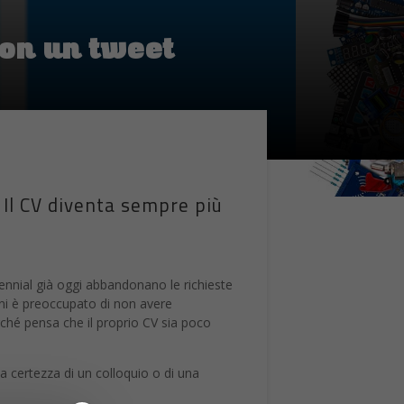
 con un tweet
 Il CV diventa sempre più
lennial già oggi abbandonano le richieste
anni è preoccupato di non avere
erché pensa che il proprio CV sia poco
a certezza di un colloquio o di una