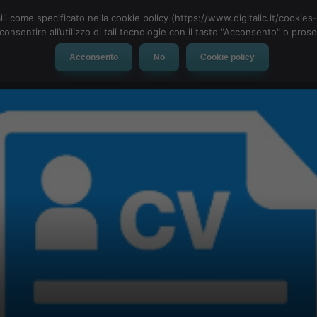
ili come specificato nella cookie policy (https://www.digitalic.it/cookie
cconsentire all’utilizzo di tali tecnologie con il tasto "Acconsento" o pro
Acconsento
No
Cookie policy
evice
Social Network
App
Automotive
Tech-News