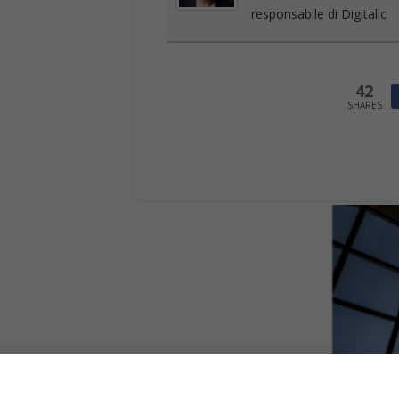
responsabile di Digitalic
42
SHARES