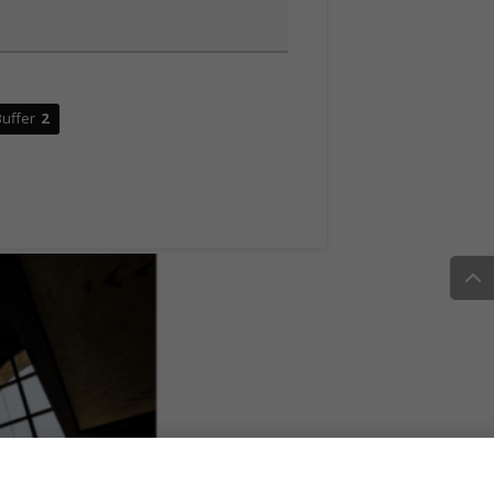
uffer
2