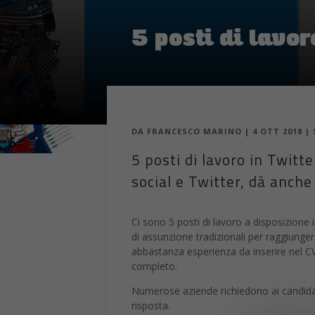
5 posti di lavor
DA
FRANCESCO MARINO
|
4 OTT 2018
|
5 posti di lavoro in Twitt
social e Twitter, dà anche 
Ci sono 5 posti di lavoro a disposizione 
di assunzione tradizionali per raggiunger
abbastanza esperienza da inserire nel CV 
completo.
Numerose aziende richiedono ai candidati 
risposta.