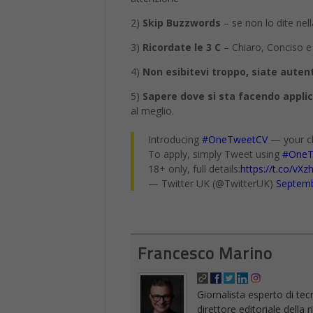
2)
Skip Buzzwords
– se non lo dite nell
3)
Ricordate le 3 C
– Chiaro, Conciso e
4)
Non esibitevi troppo, siate autent
5)
Sapere dove si sta facendo appli
al meglio.
Introducing
#OneTweetCV
— your ch
To apply, simply Tweet using
#OneT
18+ only, full details:
https://t.co/vX
— Twitter UK (@TwitterUK)
Septemb
Francesco Marino
Giornalista esperto di tec
direttore editoriale della