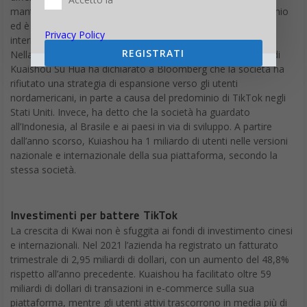
mantenuto un profilo relativamente basso nell’ultimo decennio
ed è sfuggito alla maggior parte della copertura mediatica
Privacy Policy
internazionale, ma si è comunque espansa a livello globale.
Nella sua prima intervista in oltre quattro anni, il fondatore di
REGISTRATI
Kuaishou Su Hua ha dichiarato a Bloomberg che la società ha
rifiutato una strategia di espansione verso gli utenti
nordamericani, in parte a causa del predominio di TikTok negli
Stati Uniti. Invece, ha detto che la società ha guardato
all’Indonesia, al Brasile e ai paesi in via di sviluppo. A partire
dall’anno scorso, Kuiashou ha 1 miliardo di utenti nelle versioni
nazionale e internazionale della sua piattaforma, secondo la
stessa società.
Investimenti per battere TikTok
La crescita di Kwai non è sfuggita ai fondi di investimento cinesi
e internazionali. Nel 2021 l’azienda ha registrato un fatturato
trimestrale di 2,95 miliardi di dollari, con un aumento del 48,8%
rispetto all’anno precedente. Kuaishou ha facilitato oltre 59
miliardi di dollari di transazioni in e-commerce sulla sua
piattaforma, mentre gli utenti attivi trascorrono in media più di